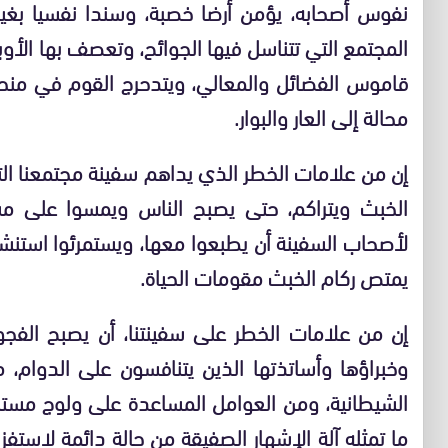
نفوس أصحابه، يؤمن أرضا خصبة، وسندا نفسيا بغ
المجتمع التي تتناسل فيها الجوائح، وتعصف بها الأوب
قاموس الفضائل والمعالي، ويتدحرج القوم في منحد
محالة إلى العار والبوار.
إن من علامات الخطر الذي يداهم سفينة مجتمعنا الت
الخبث ويتراكم، حتى يصبح الناس ويمسوا على مشاه
لأصحاب السفينة أن يطبعوا معها، ويستمرئوا استنشا
يمتص ركام الخبث مقومات الحياة.
إن من علامات الخطر على سفينتنا، أن يصبح الفجو
وخبراؤها وأساتذتها الذين يتنافسون على الدوام، م
الشيطانية، ومن العوامل المساعدة على ولوج مستن
ما تمثله آلة الإشهار الصفيقة من حالة دائمة لاستفزاز