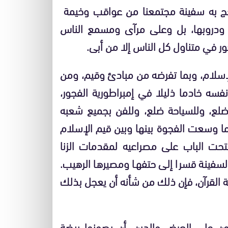
عج به سفينة مجتمعنا من عواقب وخيمة
ا ودروبها، بل وعلى مرآى ومسمع الناس
ور في متناول كل الناس إلا من أبى.
لإسلام، وبما تفرضه من مبادئ وقيم، ومن
سه خادما ذليلا في إمبراطورية الفجور،
ضلع، وللسياحة ضلع، وللفن بجميع شعبه
 وسعت الفجوة بينها وبين قيم الإسلام
فتحت الباب على مصراعيه لمقدمات الزنا
سفينة قسرا إلى حتفها ومصيرها الرهيب.
 القرآن، فإن ذلك من شأنه أن يعجل بذلك
ون على العرض والدين، أن يصونوا بيضة