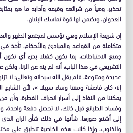
تحذير، وهيأ من شرائعه وقيمه وآدابه ما هو بمثاب
العدوان، ويضمن لها قوة تماسك البنيان.
إن شريعة الإسلام وهي تؤسس لمجتمع الطهر والعف
متكاملة من القواعد والمبادئ والأحكام، تأخذ في 
جميع الاحتياطات، بما يكون كفيلا بدرء أي تكون أو
التشريعي في هذا الباب، أنه لم ينه عن الزنا، ولكن 
عديدة ومتنوعة، فلم يقل الله سبحانه وتعالى: لا تزنوا،
إنه كان فاحشة ومقتا وساء سبيلا »، لأن الشارع ا
يمكننا من النفاذ إلى أسرار انحراف الفطرة، وأن من ب
وفساد الطبائع قبل ذلك، لا تحصل دفعة واحدة، وإ
إلى أشنع صورها، شأنها في ذلك شأن الران الذي 
والذنوب، وإذا كانت هذه الخاصية تنطبق على مختلف