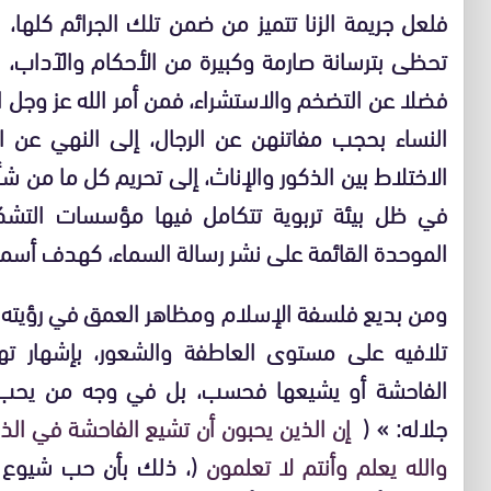
فلعل جريمة الزنا تتميز من ضمن تلك الجرائم كلها،
تحظى بترسانة صارمة وكبيرة من الأحكام والآداب، 
فضلا عن التضخم والاستشراء، فمن أمر الله عز وجل ا
النساء بحجب مفاتنهن عن الرجال، إلى النهي عن ا
الاختلاط بين الذكور والإناث، إلى تحريم كل ما من شأ
في ظل بيئة تربوية تتكامل فيها مؤسسات التشكيل 
الموحدة القائمة على نشر رسالة السماء، كهدف أسمى، 
ومن بديع فلسفة الإسلام ومظاهر العمق في رؤيته الم
تلافيه على مستوى العاطفة والشعور، بإشهار 
الفاحشة أو يشيعها فحسب، بل في وجه من يحب 
جلاله: »
(
إن الذين يحبون أن تشيع الفاحشة في الذي
والله يعلم وأنتم لا
تعلمون
(
،
ذلك بأن حب شيوع