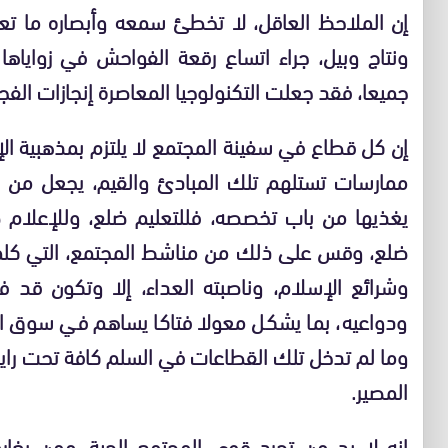
إن الملاحظ العاقل، لا تخطئ سمعه وأبصاره ما ت
ونتاج وبيل، جراء اتساع رقعة الفواحش في زواياه
جميعا، فقد جعلت التكنولوجيا المعاصرة إنجازات الفج
إن كل قطاع في سفينة المجتمع لا يلتزم بمذهبية ا
ممارسات تستلهم تلك المبادئ والقيم، يجعل من نف
يغذيها من باب تخصصه، فللتعليم ضلع، وللإعلام 
ضلع، وقس على ذلك من مناشط المجتمع، التي كلما
وشرائع الإسلام، وناصبته العداء، إلا وتكون قد 
ودواعيه، بما يشكل معولا فتاكا يساهم في سوق ال
وما لم تدخل تلك القطاعات في السلم كافة تحت راية
المصير.
إنه لا بد من تجرد قوى المجتمع الحية، ممن يغار