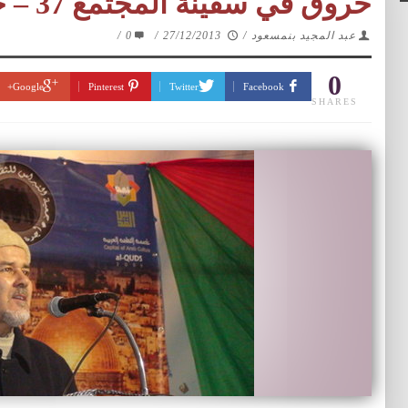
خروق في سفينة المجتمع 37 – جريمة الزنا
عبد المجيد بنمسعود
/
27/12/2013
/
0
/
0
Google+
Pinterest
Twitter
Facebook
SHARES