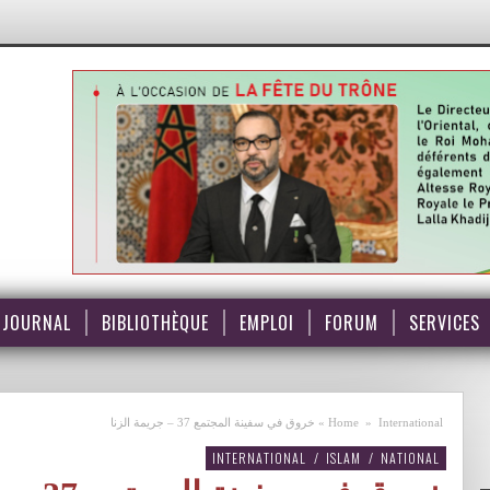
JOURNAL
BIBLIOTHÈQUE
EMPLOI
FORUM
SERVICES
International
»
Home
»
خروق في سفينة المجتمع 37 – جريمة الزنا
INTERNATIONAL
/
ISLAM
/
NATIONAL