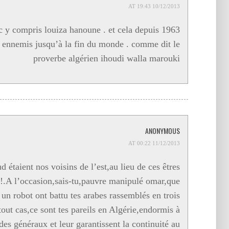
10/12/2013 AT 19:43
c y compris louiza hanoune . et cela depuis 1963
s ennemis jusqu’à la fin du monde . comme dit le
proverbe algérien ihoudi walla marouki
ANONYMOUS
11/12/2013 AT 00:22
 étaient nos voisins de l’est,au lieu de ces êtres
is!.A l’occasion,sais-tu,pauvre manipulé omar,que
un robot ont battu tes arabes rassemblés en trois
out cas,ce sont tes pareils en Algérie,endormis à
 des généraux et leur garantissent la continuité au