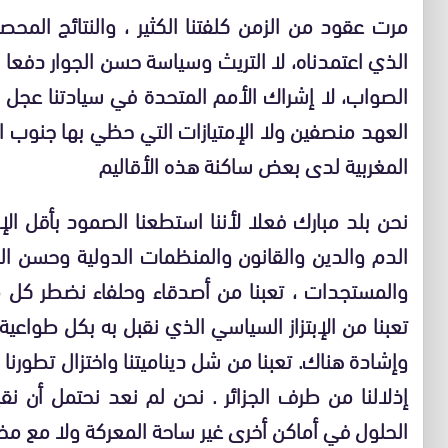
مرت عقود من الزمن كلفتنا الكثير ، والنتائج المح
الذي اعتمدناه، لا التريث وسياسة حسن الجوار دفعا ا
الصواب، لا إشراك الأمم المتحدة في سيادتنا عجل ب
العهد منصفين ولا الإمتيازات التي حظي بها جنوب 
المغربية لدى بعض ساكنة هذه الأقاليم
نحن بلد مبارك فعلا لأننا استطعنا الصمود بأقل الإ
الدم والدين والقانون والمنظمات الدولية وحسن الجوا
والمستجدات ، تعبنا من أصدقاء وحلفاء نضطر كل
تعبنا من الإبتزاز السياسي الذي نقبل به بكل طواعية 
وإشادة هناك. تعبنا من شل ديناميتنا واختزال تطور
إذلالنا من طرف الجزائر . نحن لم نعد نحتمل أن نق
الحلول في أماكن أخرى غير ساحة المعركة ولا مع مخاط