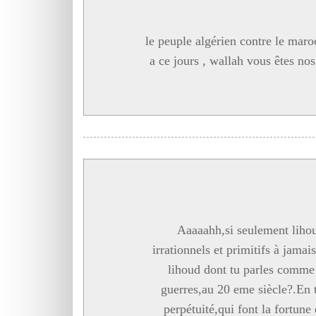
le peuple algérien contre le maro
a ce jours , wallah vous êtes no
Aaaaahh,si seulement lihoud
irrationnels et primitifs à jama
lihoud dont tu parles comme 
guerres,au 20 eme siècle?.En t
perpétuité,qui font la fortune