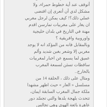
أتوقف عند أية خطوط حمراء، ولا
مشكل لدي أن أتعرى إن اقتضى
عملي ذلك؟! كيف يمكن لرجل مغربي
ان يغار على مغربيات تمارسن اقدم
مهنة في التاريخ في بلدان خليجية
واوروبية وافريقية ؟
وبالمقابل فانه من المؤكد انه لا يوجد
مغربي إلا وشعر بغبن شديد وألم
عميق لما يسمع عن اخبار لمغربيات
ساقطات تسئن لسمعة المغرب
بالخارج..
ومثال على ذلك ، الحلقة 14 من
مسلسل « العار » حيث اظهر مشهدا
ملكة جمال المغرب السابقة ايمان،
تتحدث بلهجة بلدها والتي تجسّد دور
عاهرة بائعة الهوى وهي تجالس