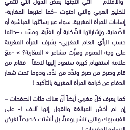
-والأفلام – التي أنتجتها بعض الدول التي تنتمي
للخليج العربي والتي احتوت –كما اعتبرها المغاربة-
إساءات للمرأة المغربية، سواء عبر رسائلها المباشرة أو
الضّمنية، وإشاراتها الشّكلية أو الفنّية، ومسّت –دائما
حسب الرأي العام المغربي- بشرف المرأة المغربية
على وجه العموم وهزّت مشاعر « المغاربة؟ » -معَ
علامة استفهام كبيرة سنعود إليها لاحقاً- فقام من
قام وصرخ من صرخ وندّد من ندّد، ودوما تحت شعار
الدفاع عن كرامة المرأة المغربية بالتأكيد
!
كما يعرف كلّ مغربي أيضاً أنّ هناك مئات الصفحات –
إن لم أخشَ المبالغة والقول إنها آلاف
!-
على
الفيسبوك والتي تنشر يومياً، بل أنشئت خصيصاً لغرض
الإساءة للمغربيات
!