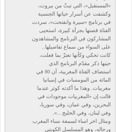
«المستقبل»، التي تبثّ من بيروت،
وكشفت عن أسرار حياتها الجنسية
في برنامج «سيرة وانفتحت»، سردت
الفتاة قصتها بجرأة كبيرة، استحيى
المشاركون في البرنامج والمشاهدون
على السواء من سماع تفاصيلها..
كانت تحكي وكأنها تعتزّ بما فعلت،
حينها ذكر مقدّم البرنامج الذي
استضاف الفتاة المغربية، أن 80 في
المائة من المومسات في إسبانيا
مغربيات. وهذا ما أكدته كوثر عندما
قالت إن «المغربيات موجودات في
البحرين، وفي عمان، وفي سوريا،
وفي لبنان، وفي الخليج…».
ومثال اخر اساء لسمعة نساء المغرب
ورجاله، وهو المسلسل الكويتي