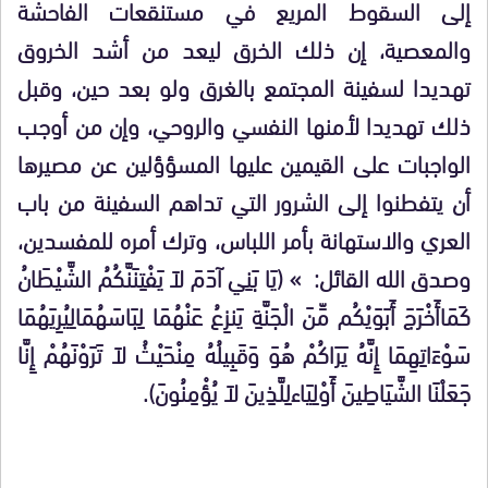
إلى السقوط المريع في مستنقعات الفاحشة
والمعصية، إن ذلك الخرق ليعد من أشد الخروق
تهديدا لسفينة المجتمع بالغرق ولو بعد حين، وقبل
ذلك تهديدا لأمنها النفسي والروحي، وإن من أوجب
الواجبات على القيمين عليها المسؤؤلين عن مصيرها
أن يتفطنوا إلى الشرور التي تداهم السفينة من باب
العري والاستهانة بأمر اللباس، وترك أمره للمفسدين،
وصدق الله القائل: »
)
يَا بَنِي آدَمَ لاَ يَفْتِنَنَّكُمُ الشَّيْطَانُ
كَمَا
أَخْرَجَ أَبَوَيْكُم مِّنَ الْجَنَّةِ يَنزِعُ عَنْهُمَا لِبَاسَهُمَا
لِيُرِيَهُمَا
سَوْءَاتِهِمَا إِنَّهُ يَرَاكُمْ هُوَ وَقَبِيلُهُ مِنْ
حَيْثُ لاَ تَرَوْنَهُمْ إِنَّا
جَعَلْنَا الشَّيَاطِينَ أَوْلِيَاء
لِلَّذِينَ لاَ يُؤْمِنُونَ
(
.