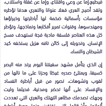
فيطيع،إما عن وعي واقتناع، وإما عن غفلة واستلاب،
ولقد أصبح العري فعلا عنوانا والتعري هدفا تؤطره
مؤسسات رأسمالية ضخمة لها أباطرتها وخبراؤها
ومهندسوها، وقنوات تمرير أفكارها ونماذجها، وتؤطر
كل هذه العناصر فلسفة مادية فجة تستهدف مسخ
الإنسان، وتحويله إلى كائن تافه هزيل يستخفه كيد
الشيطان والنساء.
إن الذي يتأمل مشهد سفينتنا اليوم يرتد منه البصر
كسيفا، ويمتلئ صدره غيظا وحزنا على ما نالها من
ثقوب وتشوهات، تصور من قبل أباطرة الفساد
والإفساد على أنها تحضر ومدنية، فحيثما وليت
وجهك تصدمك مظاهر التهتك والعري التي تعددت
ألوانها وأشكالها التي تفتقت عنها جعبة أباطرة