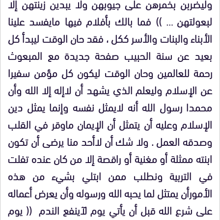
وليضربن بخمرهن على جيوبهن ولا يبدين زينتهن إلا
لبعولتهن … )) فما بالك بأفلام فيها مايفسد علينا
الأبناء والبنات والأسر ككل ، فقد حان الوقت ليبدأ كل
بعيد عن سنة الحبيب صفحة جديدة مع المبعوث
رحمة للعالمين وحان الوقت ليكون كل مؤمن سفيرا
عن الإسلام وليعلم الذي يشهد أن لاإله إلا الله وأن
محمدا رسول الله أنه لايمثل نفسه وإنما يمثل دين
الإسلام وعليه أن يتمثل أن الإيمان ماوقر في القلب
وصدقه العمل . ولا شك أن لاأحد منا يرضى أن تكون
ابنته ممثلة أو مغنية أو راقصة إلا من كان عنده تفلت
في التربية ونطلب ممن ابتلي بشيء من هذه
الأمورأن يمتثل لما يحبه الله ورسوله وأن يعرض أعماله
على شرع الله قبل أن يأتي يوم لآينفع الندم (( يوم