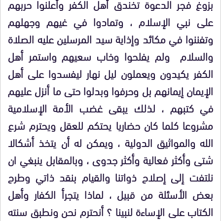
بزوغ فجر الدعوة تخندق أهل الكفر وأعلنوا حربهم
على نبي الإسلام ، وتمادوا في غيهم وجهلهم
وتفننوا في مكائد وإذاية سيد المرسلين عليه الصلاة
والسلام ولم يفلحوا وخاب سعيهم واستمر أهل
الكفر يكيدون ويعملون ليل نهار ليفسدوا على أهل
الإيمان إيمانهم بل وحرفوا وبدلوا حتى ما أنزل عليهم
في كتبهم ، لذلك يبقى غضب الأمة الإسلامية
مشروعا كلما كان حضاريا يحتكم للعقل ويحترم شرع
الله والمواثيق الدولية ، ويمكن له أن يتخذ أشكالا
شتى وأكثر فعالية وأكثر جدوى ، وبالمقابل ينبغي ان
نلتفت إلى إصلاح ذواتنا والقيام بنقد ذاتي وطرح
بعض الأسئلة من قبيل ، لماذا يتجرأ الكفار وأهل
الكتاب على الإساءة لنبينا ؟ أنحترم نحن ونطبق سنته