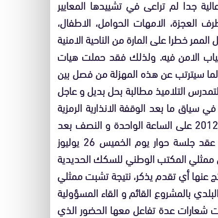
لية جدا لم تراعى في تشييدها المعايير
طرف العجزة، الامهات الحوامل، الاطفال،
لممر خطرا على المارة من الناحية الامنية
غياب الامن فيه. ولذلك فقد حملت هيات
لما سيترتب عن هذه المهزلة من فصل بين
تمدرس التلاميذ مطالبة بحل بديل و عاجل
ي سياق ما بعد الوقفة الانذارية الرمزية
امام الورش ( الجدار العازل ) يوم الاربعاء 25 يوليوز 2012 على الساعة الواحدة و النصف بعد
الزوال، و التي تكللت بوقف اشغال بناء الجدار، ثم عقد جلسة حوار يوم الخميس 26 يوليوز
 دقيقة بحضور كل من ممثلي المكتب الوطني للسكك الحديدية
تج عنها أي تقدم يذكر، نتيجة تشبت ممثلي
لدي بالمشروع القائم و القاء المسؤولية
ت شعارات عدة تفاعل معها الحضور الذي