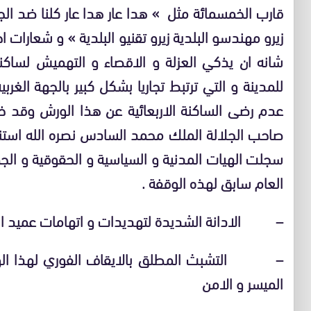
قارب الخمسمائة مثل » هدا عار هدا عار كلنا ضد ال
زيرو مهندسو البلدية زيرو تقنيو البلدية » و شعارات ا
شانه ان يذكي العزلة و الاقصاء و التهميش لساكنة 
للمدينة و التي ترتبط تجاريا بشكل كبير بالجهة الغر
عدم رضى الساكنة الاربعائية عن هذا الورش وقد خ
صاحب الجلالة الملك محمد السادس نصره الله استنجا
سجلت الهيات المدنية و السياسية و الحقوقية و الجمع
العام سابق لهذه الوقفة .
–
الادانة الشديدة لتهديدات و اتهامات عميد 
–
التشبث المطلق بالايقاف الفوري لهذا الو
الميسر و الامن