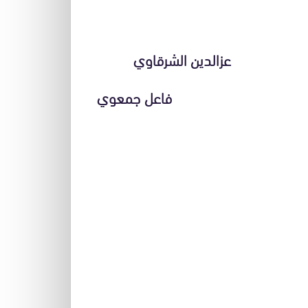
شرقاوي
معوي