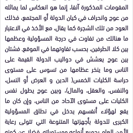
المقومات المذكورة آنفا، إنما هو انعكاس لما يماثله
من عوج وانحراف في كيان الدولة أو المجتمع، فذلك
العود من تلك الشجرة كما يقال، مع الأخذ في الاعتبار
ما هنالك من تفاوت في درجة المسؤولية وعظمها
بين كلا الطرفين، بحسب تفاوتهما في الموقع. فشتان
بين عوج يعشش في دواليب الدولة القيمة على
الناس وما ينخر عظامها من تسوس على مستوى
حراسة الكليات الخمس
)
الدين و العرض أو النسل،
والنفس، والعقل، والمال
(
، وبين عوج يطول نفس
الكليات على مستوى الآحاد من الناس، وإن كان ما
يقع لهؤلاء أنفسهم يدخل في نطاق المسؤولية
الكبرى للدولة بأجهزتها المتنوعة التي تتولى رعاية
الأمن العام بجميع أنواعه ومستوياته، فضلا عن كونه