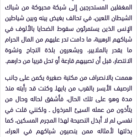
المغفلين المستدرجين إلى شبكة محبوكة من شباك
الشيطان اللعين، في تحالف بغيض بينه وبين شياطين
الإنس الذين يستمرئون سقوط الضحايا بالألوف في
شباكهم الرهيبة، ما دامت تدر عليهم من المال الحرام
ما يقدر بالملايير، ويشعرون بلذة النجاح ونشوة
الانتصار، قبل أن تصيبهم قارعة أو تحل قريبا من دارهم.
هممت بالانصراف من مكتبة صغيرة يكمن على جانب
الرصيف الأيسر بالقرب من بابهاـ وكنت قد رأيته منذ
مدة وهو على تلك الحال، فأشفق لحاله وحال من
يتأذون من عمله السيئ المرذول ـ ولكنني قلت في
نفسي لم لا أبذل النصيحة لهذا المجرم المسكين، كما
بذلتها لأمثاله ممن ينصبون شباكهم في العراء،