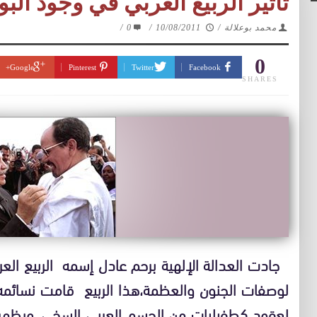
تأثير الربيع العربي في وجود البو
محمد بوعلالة
/
10/08/2011
/
0
/
0
Google+
Pinterest
Twitter
Facebook
SHARES
جادت العدالة الإلهية برحم عادل إسمه الربيع العر
لوصفات الجنون والعظمة،هذا الربيع قامت نسائمه
لعقود كطفيليات من الجسم العربي السخي..ويظهر ال