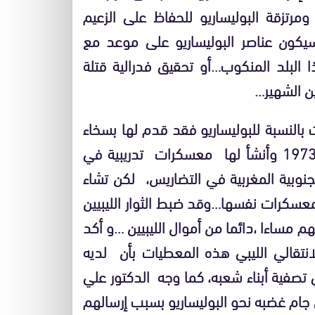
رتزقة البوليساريو للحفاظ على الزعيم
يكون عناصر البوليساريو على موعد مع
 البلد المنكوب…أو تحقيق فدرالية قتلة
ن الشهير…
النسبة للبوليساريو فقد قدم لها بسخاء
قبل الجزائر نفسها الدعم المادي واللوجيسي منذ 1973 وأنشأ لها معسكرات تدريبية في
لجنوبية المغربية في التضاريس، لكن تشاء
معسكرات نفسها…وقد ضبط الثوار الليبيين
بهم مساءا ،دائما من أموال الليبيين …و أكد
نتقالي الليبي هذه المعطيات بأن لديه
 تصفية أبناء شعبه، كما وجه الدكتور علي
 جام غضبه نحو البوليساريو بسبب إرسالهم