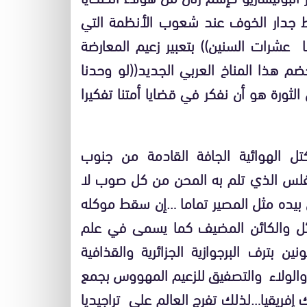
ط جدار الخوف عند شعوب الأنظمة التي
عشرات السنين)) بتعبير زعيم المعارضة
 هذا المناخ العربي الجديد((لو وحدنا
ثورة هو أن نفكر في قضايا أمتنا تفكيرا
لهوائية الجافة القادمة من جنوب
مفلس الذي تلم به المحن من كل صوب لا
 بيده مثل المصير تماما …إن سقط موكله
ئل والكائن المضيف كما يسمى في علم
بترف البرجوازية الجزائرية والقذافية
يل والولاء والتصفيق للزعيم المهووس بجمع
ك إفريقيا…لذلك تفرج العالم على تراجيديا