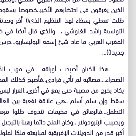
الذين يغرقون في احتضارهم الأخير..خصوصا بسقو
ظلت تعطي بسخاء لهذ التنظيم الذي(( أخر وحدتنا 
التونسية راشد الغنوشي ، والذي قال أيضا في خضم
المغرب العربي ما عاد شئ إسمه البوليساريو…درس ال
جديدا))…
هذا الكيان أصبحت أوراقه في مهب الكتل ا
الصحراء….مصائبه لم تأتي فرادى..فأصبح كذلك ال
يكاد يخرج من مصيبة حتى يقع في أخرى..القرار ليس
سقط وإن سلم أسلم ..هي علاقة نفعية بين العا
التطفل…فالرهائن في مخيمات تندوف ظلوا مرهونين 
وبصبيب البترودولار ..وكان المنح دائما رهينا بالتبج
أكبر قدر من الدويلات الإفريقية لمبايعته ملكا لملو