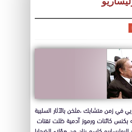
ليساريو
بي في زمن متشابك ،مثخن بالآثار السلبية
 بكنس كائنات ورموز آدمية ظلت تقتات
بوليساريو كإسم رنان من هؤلاء الضحايا