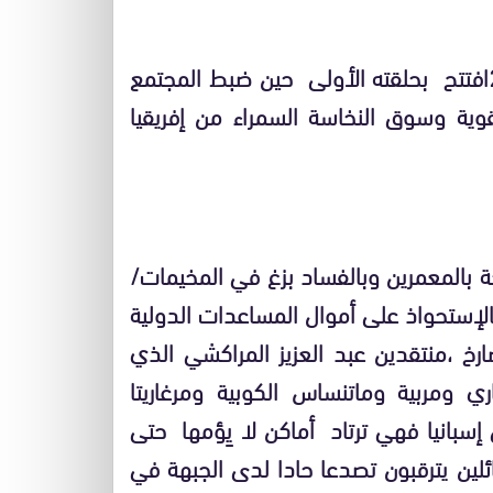
بداية هذا المسلسل الدراماتيكي من 2011افتتح بحلقته الأولى حين ضبط المجتمع
وية وسوق النخاسة السمراء من إفريقيا
 بالمعمرين وبالفساد بزغ في المخيمات/
بالإستحواذ على أموال المساعدات الدولية
ارخ ،منتقدين عبد العزيز المراكشي الذي
 ومربية وماتنساس الكوبية ومرغاريتا
 إسبانيا فهي ترتاد أماكن لا يِؤمها حتى
فائلين يترقبون تصدعا حادا لدى الجبهة في