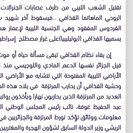
تقتيل الشعب الليبي من طرف عصابات الجنرالات وم
الروحي الماهاتما القذافي …فبسقوط آخر شهيد س
الفردوس المفقود وهي الجنسية الليبية لإعمار هذا
يسميها القذافي ((بوليليبيا)على غرار مصطلح إسراطي
إن بقاء نظام القذافي تبقى مسألة حياة أو موت ب
الأراضي الليبية المفتوحة التي تتشابه مع الأراضي ا
وحشية القذافي أن يحارب المرتزقة في بلاد هذه ال
العديد من المرتزقة الذين يحاربون نهارا ويأخذون روات
عبد الحفيظ غوقة، نائب رئيس المجلس الوطني الا
معلومات ووثائق تؤِكد تورط المرتزقة والجزائريين في
الريشي وزير الدولة السابق لشؤون الهجرة والمغتربين