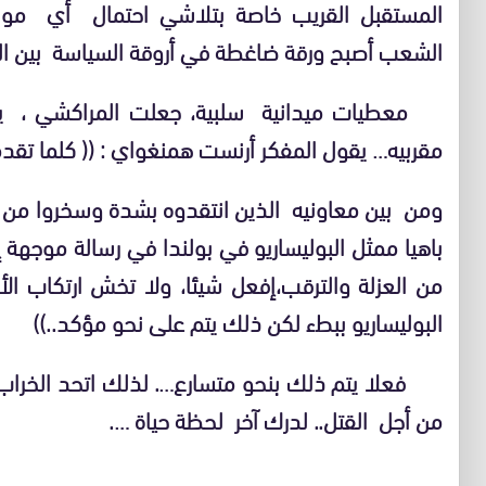
المستقبل القريب خاصة بتلاشي احتمال أي مواجه
الشعب أصبح ورقة ضاغطة في أروقة السياسة بين ال
معطيات ميدانية سلبية، جعلت المراكشي ، يرا
مقربيه…
يقول المفكر أرنست همنغواي : (( كلما تقدمنا 
ومن بين معاونيه الذين انتقدوه بشدة وسخروا من 
باهيا ممثل البوليساريو في بولندا في رسالة موجهة
من العزلة والترقب،إفعل شيئا، ولا تخش ارتكاب الأخ
البوليساريو ببطء لكن ذلك يتم على نحو مؤكد..))
فعلا يتم ذلك بنحو متسارع…. لذلك اتحد الخراب و
من أجل القتل.. لدرك آخر لحظة حياة ….