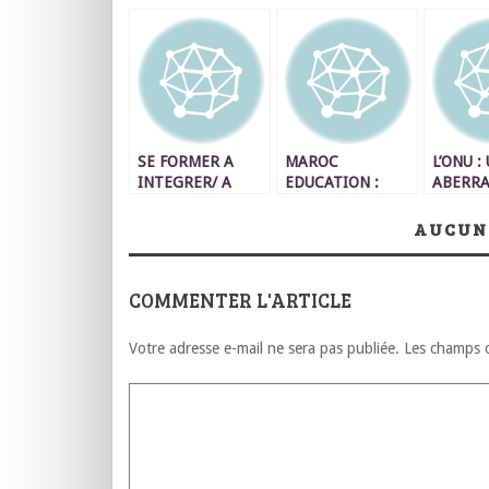
SE FORMER A
MAROC
L’ONU :
INTEGRER/ A
EDUCATION :
ABERRA
S’INTEGRER…
NECESSITE
UNE AB
C’EST AUSSI, SE
D’OBJECTIVER LES
AUCUN
NIER, SE RENIER,
REFORMES
SUER, ET SIGNER
DES P.V. DE
COMMENTER L'ARTICLE
RENTREES ET DE
SORTIES.
Votre adresse e-mail ne sera pas publiée.
Les champs o