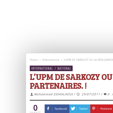
Home
»
International
»
L’UPM DE SARKOZY OU LA FIDELISATIO
INTERNATIONAL
/
NATIONAL
L’UPM DE SARKOZY OU
PARTENAIRES. !
Mohammed ESSAHLAOUI
/
29/07/2011
/
0
0
Facebook
Twitter
Pinterest
SHARES