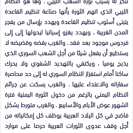
تنكر له بسبب
ثورة الشعب الليبي . وها هو النظام
الليبي الذي اتهم الثورة بأنها
صناعة تنظيم القاعدة
يتبنى أسلوب تنظيم القاعدة ويهدد بإرسال من يفجر
المدن الغربية ، ويهدد بغزو إسبانيا ليحولها إلى
إلى
فردوس موجود بعد فقد . والغرب بقضه وقضيضه لا
يستطيع أن يفعل شيئا من أجل الشعب السوري الذي
يذبح يوميا ، ويكتفي بالتهديد الشفوي ولا يحرك
ساكنا أمام استفزاز النظام السوري له إلى حد محاصرة
سفاراته
والاعتداء عليها . والغرب يسكت عن جرائم
النظام اليمني
بالرغم من دخول الثورة اليمنية فترة
الشهور عوض الأيام والأسابيع . والغرب
متورط بشكل
فاضح في كل البلاد العربية يوظف كل إمكانياته من
أجل وقف عدوى الثورات العربية
حرصا على موارد