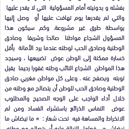
بفشله و بدونيته أمام المسؤولية
التي لا يقدر عليها
والتي لم يقدرها يوم تهافت عليها أو
وصل إليها
بواسطة طرق غير مشروعة. وكم سيكون هذا
المسؤول الشجاع مواطنا
صالحا وشريفا
وصادق
الوطنية وصادق الحب لوطنه عندما يرد الأمانة
بأقل
خسارة ممكنة إلى الوطن عوض
تضييعها ، وسيجد
هذا المواطن
الشجاع التائب وطنه غفورا رحيما
يقبل
توبته
ويصفح عنه . وعلى كل مواطن مغربي صادق
الوطنية وصادق الحب للوطن أن يتصالح مع وطنه من
خلال أداء الواجب على الوجه الصحيح والمطلوب
عوض
التماس الذرائع باستشراء الفساد ومن ثم
الانخراط والمساهة فيه
تحت شعار : » ما نيضاش ما
نيضاش «
فعامل الزبالة عليه أن يتصالح مع وطنه