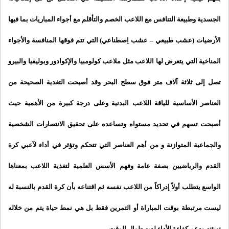
الجسدية وطبيعة التنافس مع اللاعب الخصم والتأقلم مع أجواء المباريات بما
فيها
الأرضيات (عشب طبيعي – عشب
اِصطناعي) التي تتم فوقها المنافسة والأجواء
المناخية التي يتعرض لها اللاعب مثل ملاعب كولومبيا والإكوادور وبوليفيا والبيرو
تصل إلى ثلاثة آلاف متر فوق سطح البحر
وقد أصبحت
التغدية الصحيحة من
العناصر الأساسية للياقة اللاعب البدنية وعلى درجة كبيرة من الأهمية حيث
أصبحت تسهم في تحديد مستواه وتساعده على تحقيق الانتصارات الشخصية
والجماعية المتوازنة و من أهم العناصر التي تتحكم وتؤثر في أداء لآعبي كرة
القدم والرياضيين بصفة عامة وفهم الأسس العلمية لتغذية اللاعب بمعناها
الواسع يتطلب أولاً إدراكاً من اللاعب نفسه ثم اقتناعه بأن كرة القدم
بالنسبة له
ليست مرتبطة بوقت المباراة أو التمرين فقط بل هي نمط حياة يتم من خلاله
تهيئته ودعم كفاءة الأداء لديه طوال الوقت