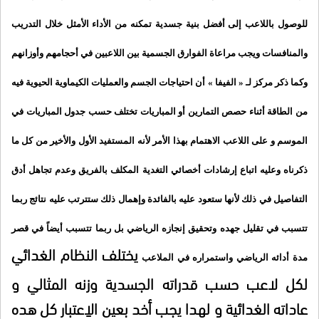
للوصول باللاعب إلى أفضل بنية جسدية تمكنه من الأداء الأمثل خلال التدريب
والمنافسات ويجب مراعاة الفوارق الجسمية بين اللاعبين في أحجامهم وأوزانهم
وكما ذكر مركز
لـ « الفيفا » أن احتياجات الجسم والعمليات الكيماوية الحيوية فيه
من الطاقة أثناء حصص التمارين أو المباريات تختلف حسب جدول المباريات في
الموسم و
على اللاعب الاهتمام بهذا الأمر لأنه المستفيد الأول والأخير من كل ما
ذكرناه وعليه اتباع إرشادات أخصائي التغدية المكلف بالفريق وعدم تجاهل أدق
التفاصيل في ذلك لأنها ستعود عليه بالفائدة وإهمال ذلك ستترتب عليه نتائج ربما
تتسبب في تقليل جهده وتحقيق إنجازه الرياضي بل ربما تتسبب أيضاً في قصر
يختلف النظام الغدائي
مدة أدائه الرياضي واستمراره في الملاعب
لكل لاعب حسب قدراته الجسدية وزنه المثالي و
عاداته الغدائية و لهدا يجب أخد بعين الاِعتبار كل هده