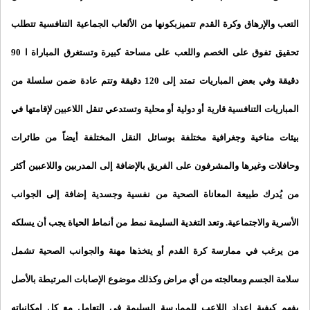
التعب والإرهاق وكرة القدم تتميزبكونها من الألعاب الجماعية التنافسية تتطلب
تحقيق تفوق على الخصم واللعب على
مساحة كبيرة وتستغرق المباراة ا 90
دقيقة وفي بعض المباريات تمتد إلى 120 دقيقة وتتم عادة ضمن سلسلة من
المباريات التنافسية قارية أو دولية أو محلية وتستدعي تنقل اللاعبين لإقامتها في
بيئات مناخية وجغرافية مختلفة بوسائل النقل
المختلفة أيضاً من طائرات
وحافلات وغيرها والمشرفون على الفريق
بالإضافة إلى المدربين واللاعبين أكثر
من يُدرك طبيعة المعاناة الصحية من نفسية وجسدية إضافة إلى الجوانب
الأسرية والاجتماعية. وتعد التغدية السليمة
نمط من أنماط الحياة يجب أن يسلكه
من يرغب في ممارسة كرة القدم أو يتخذها مهنة والجوانب الصحية تشمل
سلامة الجسم ومعالجته من أي مراض
وكذلك موضوع الإصابات المرتبطة بالأصل
بفهم كيفية
إعداد اللاعب للممارسة السليمة في التعامل
مع كل إمكانياته