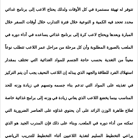
تتوفر له تهيئة مستمرة في كل الأوقات ولدلك يحتاج الاعب اِلى برنامج غدائي
محدد تححد فيه الكمية و النوعية خلال فترة التدارب خلال أوقات السفر خلال
المبارة
وبعدها ويحتاج لاعب كرة إلى برنامج غذائي
يساعده في أداء دوره في
الملعب بالصورة المطلوبة وأن كل مرحلة من مراحل عمر اللاعب
تتطلب نوعاً
معيناً من التغدية بحسب حاجة الجسم للمواد الغذائية التي تختلف بمقدار
استهلاك الفرد للطاقة والجهد الذي يبذله إن اللاعب النحيف يجب أن يتم التركيز
في تغذيته على المواد التي تدعم بناء جسمه وتسهم في زيادة وزنه للحد
المناسب بينما
يخضع اللاعب الذي يعاني زيادة في وزنه إلى برامج غذائية خاصة
لعلاج ظاهرة الوزن الزائد على أن يحتوي غذاؤه على العناصر الضرورية التي
تمكنه من أداء دوره في الملعب.
وبناء على ذلك فإن المدرب الجيد هو الذي
يراعي التخطيط السليم لتغذية اللاعبين أثناء التخطيط للتدريب الرياضي