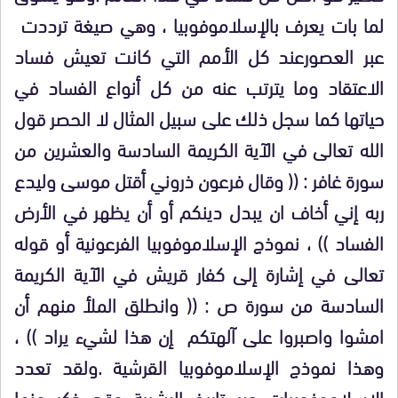
لما بات يعرف بالإسلاموفوبيا ، وهي صيغة ترددت
عبر العصورعند كل الأمم التي كانت تعيش فساد
الاعتقاد وما يترتب عنه من كل أنواع الفساد في
حياتها كما سجل ذلك على سبيل المثال لا الحصر قول
الله تعالى في الآية الكريمة السادسة والعشرين من
سورة غافر : (( وقال فرعون ذروني أقتل موسى وليدع
ربه إني أخاف ان يبدل دينكم أو أن يظهر في الأرض
الفساد )) ، نموذج الإسلاموفوبيا الفرعونية أو قوله
تعالى في إشارة إلى كفار قريش في الآية الكريمة
السادسة من سورة ص : (( وانطلق الملأ منهم أن
امشوا واصبروا على آلهتكم إن هذا لشيء يراد )) ،
وهذا نموذج الإسلاموفوبيا القرشية .ولقد تعدد
الإسلاموفوبيات عبر تاريخ البشرية وقد ذكر منها