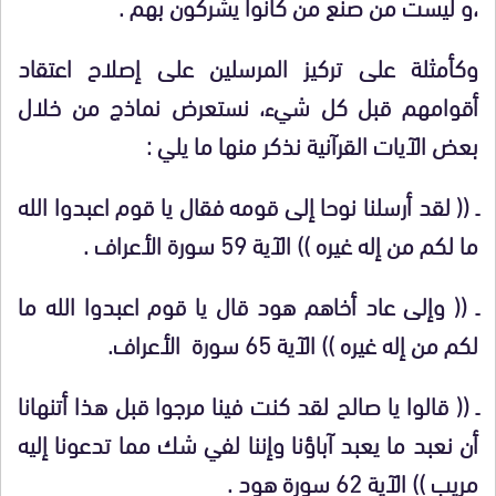
،و ليست من صنع من كانوا يشركون بهم .
وكأمثلة على تركيز المرسلين على إصلاح اعتقاد
أقوامهم قبل كل شيء، نستعرض نماذج من خلال
بعض الآيات القرآنية نذكر منها ما يلي :
ـ (( لقد أرسلنا نوحا إلى قومه فقال يا قوم اعبدوا الله
ما لكم من إله غيره )) الآية 59 سورة الأعراف .
ـ (( وإلى عاد أخاهم هود قال يا قوم اعبدوا الله ما
لكم من إله غيره )) الآية 65 سورة الأعراف.
ـ (( قالوا يا صالح لقد كنت فينا مرجوا قبل هذا أتنهانا
أن نعبد ما يعبد آباؤنا وإننا لفي شك مما تدعونا إليه
مريب )) الآية 62 سورة هود .