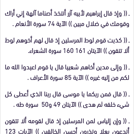
ـ (( وإذ قال إبراهيم لأبيه آزر أتتخذ أصناما آلهة إني أراك
وقومك في ضلال مبين )) الآية 74 سورة الأنعام .
ـ (( كذبت قوم لوط المرسلين إذ قال لهم أخوهم لوط
ألا تتقون )) الآيتان 160 161 سورة الشعراء.
ـ (( وإلى مدين أخاهم شعيبا قال يا قوم اعبدوا الله ما
لكم من إليه غيره )) الآية 85 سورة الأعراف .
ـ (( قال فمن ربكما يا موسى قال ربنا الذي أعطى كل
شيء خلقه ثم هدى )) الآيتان 49 و50 سورة طه .
ـ (( وإن إلياس لمن المرسلين إذ قال لقومه ألا تتقون
أتدعون بعلا وتذرون أحسن الخالقين )) الآيات 123