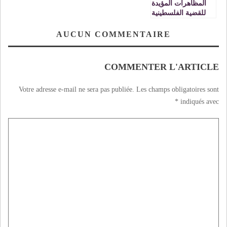
المظاهرات المؤيدة
للقضية الفلسطينية
في كل بلاد المعمور
جعلت الدول الداعمة
AUCUN COMMENTAIRE
للكيان الصهيوني في
حالة شرود من خلال
تنكرها للالتزام بالقيم
COMMENTER L'ARTICLE
الإنسانية التي تتبجح
بها
Votre adresse e-mail ne sera pas publiée.
Les champs obligatoires sont
*
indiqués avec