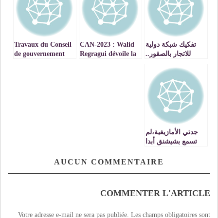
تفكيك شبكة دولية
CAN-2023 : Walid
Travaux du Conseil
للاتجار بالصقور..
Regragui dévoile la
de gouvernement
du jeudi 31août
liste finale des 27
2023 Le Conseil du
joueurs sélectionnés
gouvernement
adopte le projet de
loi modifiant et
complétant la loi
relative au régime
de l’AMO
جدتي الأمازيغية،لم
تسمع بشيشنق أبدا
AUCUN COMMENTAIRE
COMMENTER L'ARTICLE
Votre adresse e-mail ne sera pas publiée.
Les champs obligatoires sont