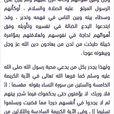
الرسول المبلغ عليه الصلاة والسلام ، أوكأنهم
وسطاء بينه وبين الناس في فهمه وتدبر ، وقد
ابتدعوا البدع الضالة في تفسيره وتأويله وفق
أهوائهم لحاجة في نفوسهم ولعلاقتهم بمؤامرة
خبيثة طبخت من لدن من يعادون دين الله عز وجل
ويبغونه عوجا .
ولهذا يجدر بكل من يدعي محبة رسول الله صلى الله
عليه وسلم كما قررها الله تعالى في الآية الكريمة
الخامسة والستين من سورة النساء بقوله مقسما :
((
فلا وربك لا يؤمنون حتى يحكموك فيما شجر بينهم
ثم لا يجدوا في أنفسهم حرجا مما قضيت ويسلموا
تسليما
)) ، وفي الآية الكريمة السادسة والثلاثين من