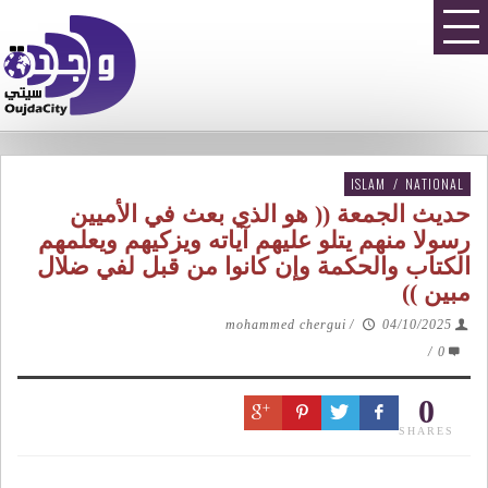
ISLAM
/
NATIONAL
حديث الجمعة (( هو الذي بعث في الأميين
رسولا منهم يتلو عليهم آياته ويزكيهم ويعلمهم
الكتاب والحكمة وإن كانوا من قبل لفي ضلال
مبين ))
mohammed chergui
/
04/10/2025
/
0
0
SHARES