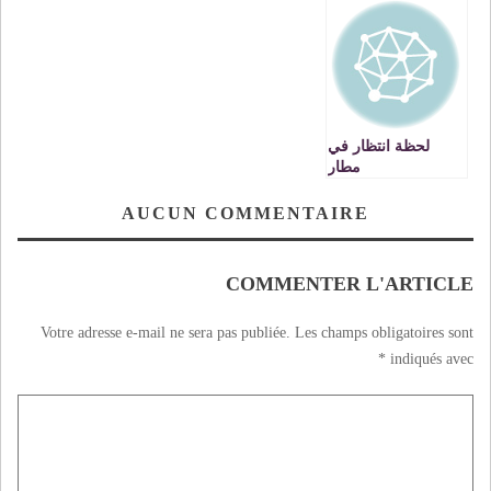
2022 Conseil de
الجزائري !!
gouvernement:
adoption du projet
de loi n° 07.22
relatif à la création
de la Haute
Autorité de la santé
لحظة انتظار في
مطار
AUCUN COMMENTAIRE
COMMENTER L'ARTICLE
Votre adresse e-mail ne sera pas publiée.
Les champs obligatoires sont
*
indiqués avec