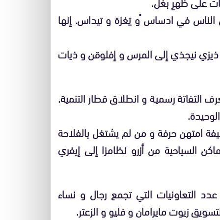
ت على ظهرِ بٓغل.
لناس في ادساس ْو تِغزة و تيداس. إنها
 ذيزي نيجذي إلى المرس و إفلوقن و ذيات
ف التفاتة رسمية و انطلاق قطار التنمية.
لوحيدة.
ظيفة امتهن حرفة و من لم يشتغل بالفلاحة
ماكن السياحية من أزرو نظامزا إلى إيفري
ت عدد التعاونيات التي تجمع رجال و نساء
تسويق زيوت مايرامان و فليو و الزعتر.