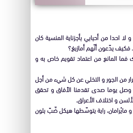
لا احدا من أحبابي بأجزناية المنسية كان
 فكيف يدّعون أنّهم أمازيغ؟
لك فما المانع من اعتماد تقويم خاص به و
 للفرار من الجور و التخلي عن كل شيء من أجل
ما وصل يوما صدى تقدمنا الٱفاق و تحقق
لسن و اختلاف الأعراق.
ازْ و مايْرامان، راية يتوسّطها هيكل ضّبّ بلون