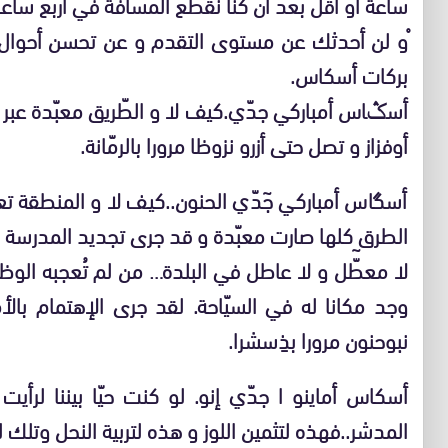
ساعة أو أقل بعد أن كنّا نقطع المسافة في أربع ساعا
ْو لن أحدثك عن مستوى التقدم و عن تحسن أحوال ا
بركات أسكاس.
أسݣاس أمباركي جدّي.كيف لا و الطّريق معبّدة عبر
أوفزاز و تصل حتى أزرو نزوظا مرورا بالرمّانة.
أسگاس أمباركي جٓدّي الحنون..كيف لا و المنطقة تعر
الطرق كلها صارت معبّدة و قد جرى تجديد المدرسة ا
لا معطّٓل و لا عاطل في البلدة… من لم تُعجبه الو
وجد مكانا له في السيّاحة. لقد جرى الإهتمام بالأ
نبوحنون مرورا بذِسشرا.
أسكاس أماينو ا جدّي إنو. لو كنت حيّا بيننا لرأي
المدشر..فهذه لتثمين اللوز و هذه لتربية النحل وتلك ل