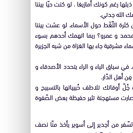
ها رغم كونك أمازيغا . لو كنت حيّا بيننا
مك الله جدتي.
 كثرة اللّغٓط حول الأسماء. لو عشت بيننا
ن محمد و عمرو؟ ربما اتهمك أحدهم بسوء
سماء مشرقية جاء بها الغزاة من شبه الجزيرة
. في سباق الباء و الراء يتحدد الأصدقاء و
ِن أهل الدّار.
جُلّ أوقاتك تلاطف حُبيباتها بالتسبيح و
قد صارت مستهجنة تثير حفيظة بعض الصّفوة
سّفر من أجدير إلى أسوير يأخذ منّا نصف