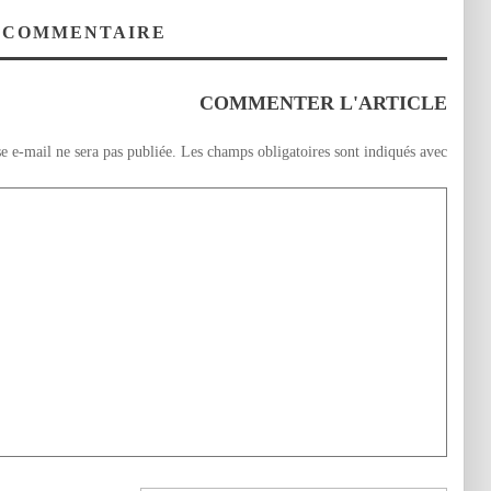
السامي ل 18 مارس
حقوقية…يضع النظام
2003 بوجدة.
العسكري في
 COMMENTAIRE
الجزائر امام الامر
الواقع بخصوص ملف
سجله الحقوقي
COMMENTER L'ARTICLE
الأسود!!
e e-mail ne sera pas publiée.
Les champs obligatoires sont indiqués avec