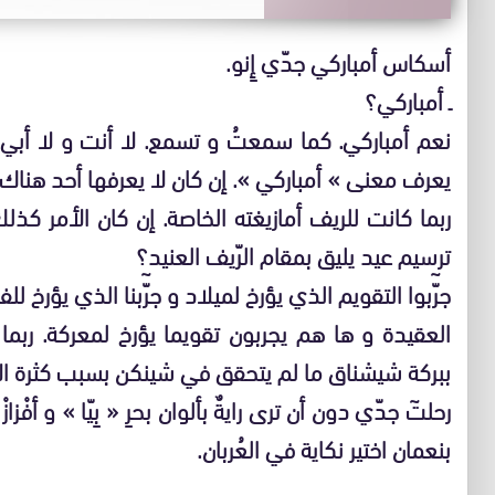
أسكاس أمباركي جدّي إِنو.
ـ أمباركي؟
نعم أمباركي. كما سمعتُ و تسمع. لا أنت و لا أبي و 
يعرف معنى » أمباركي ». إن كان لا يعرفها أحد هناك.
ربما كانت للريف أمازيغته الخاصة. إن كان الأمر كذ
ترسيم عيد يليق بمقام الرّيف العنيد؟
جرّٓبوا التقويم الذي يؤرخ لميلاد و جرّٓبنا الذي يؤرخ
العقيدة و ها هم يجربون تقويما يؤرخ لمعركة. رب
ببركة شيشناق ما لم يتحقق في شينكن بسبب كثرة الأ
رحلتٓ جدّي دون أن ترى رايةٌ بألوان بحرِ « بِيّا » و أفْز
بنعمان اختير نكاية في العُربان.