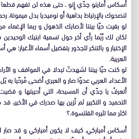
أسكاس أماينو جدّي إِنو . حتى هذه لن تفهم قطعا ذيل
لنصحوك بالإرتباط بداهية أو نوميديا بدل ميمونة. رح
لو بقيت حيّا بيننا لأصابك الذهول و ربما الإغماء من
لكان لك رُبّما رأي ٱخر حول تسمية ابنيك الوحيدي
الإختيار و بالتنكر للجذور بتفضيل أسماء الأغيار: هي أ
العربية.
لو كنت حيّا بيننا لشهدتٓ تبدلا في المواقف و الٱراء
الأعداء. العربي عدوّا صار و العبري أضحى مُرحّبا به بٓل م
أتعرفُ يا جدّي أن المسبحة، التي أحببتها و قضيت 
التحميد و التكبير ثم تُزين بها صدرك في الأخير، 
اكثر مما تثيره القلنسوة.؟
أسكاس أمباركي. كيف لا يكون أمباركي و قد صار ال