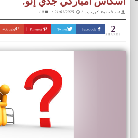
أسكاس أمباركي جدّي إنو.
عبد الحفيظ كورجيت
/
21/01/2025
/
0
/
2
Google+
Pinterest
Twitter
Facebook
SHARES