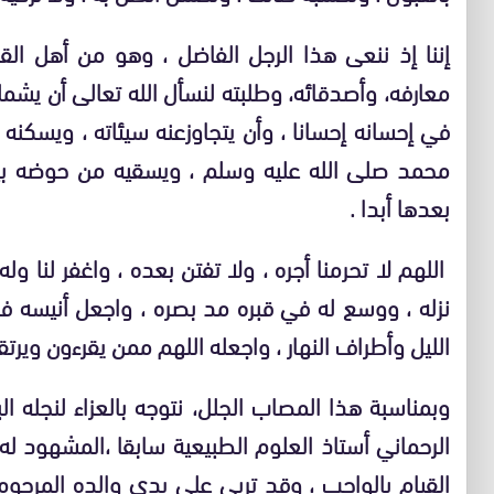
إننا إذ ننعى هذا الرجل الفاضل ، وهو من أهل الق
معارفه، وأصدقائه، وطلبته لنسأل الله تعالى أن يشمل
في إحسانه إحسانا ، وأن يتجاوزعنه سيئاته ، ويسكنه
محمد صلى الله عليه وسلم ، ويسقيه من حوضه بيدي
بعدها أبدا .
اللهم لا تحرمنا أجره ، ولا تفتن بعده ، واغفر لنا وله
نزله ، ووسع له في قبره مد بصره ، واجعل أنيسه في 
الليل وأطراف النهار ، واجعله اللهم ممن يقرءون ويرتق
وبمناسبة هذا المصاب الجلل، نتوجه بالعزاء لنجله الب
الرحماني أستاذ العلوم الطبيعية سابقا ،المشهود ل
القيام بالواجب ، وقد تربى على يدي والده المرحوم أ