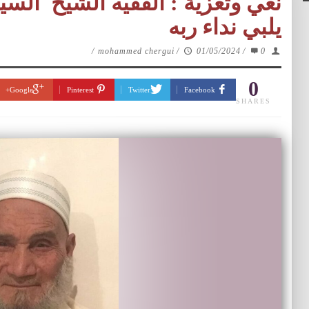
نعي وتعزية : الفقيه الشيخ السي
يلبي نداء ربه
/
mohammed chergui
/
01/05/2024
/
0
0
Google+
Pinterest
Twitter
Facebook
SHARES