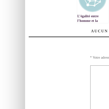
L’égalité entre
l’homme et la
femme et les textes
religieux.
AUCUN
*
Votre adress