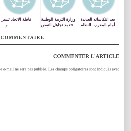
بعد انتكاساته العديدة
وزارة التربية الوطنية
قافلة الاتحاد تسير
أمام المغرب، النظام
تتعمد تجاهل النقص
و…
العسكري الجزائري
الكبير في أطر
يفجر حقده على
المراقبة التربوية
 COMMENTAIRE
صناع مغاربة عزّل
بالجهة الشرقية
مقيمين بأراضيه
ويعتقلهم لأنهم
COMMENTER L'ARTICLE
مغاربة
e e-mail ne sera pas publiée.
Les champs obligatoires sont indiqués avec