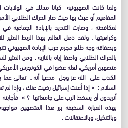
ولما كانت الصهيونية كيانا مدللا في الولايات ا
المفاهيم أو عبث بها حيث صار الحراك الطلابي ال
لمكافحته ، وصارت التنديد بالإبادة الجماعية في
وكراهيتها . ولقد ذهل العالم بهذا الربط المثير 
وبصفاقة وجه طلع مجرم حرب الإبادة الصهيوني نتني
بالحراك الطلابي واصفا إياه بالنازية . ومن المثير ل
متصهين أمريكي، لعله عضوا في الكونجرس الأمريك
الكذب على الله عز وجل مدعيا أنه ـ تعالى عما يصف
السلام : » إذا أعنت إسرائيل رضيت عنك ، وإذا لم
أتريدون أن يسخط الرب على جامعاتها ؟ » فأجابته 
بهذه العبارة السخيفة برر هذا المتصهين مواجهة 
وبالتنكيل، وبالاعتقالات .