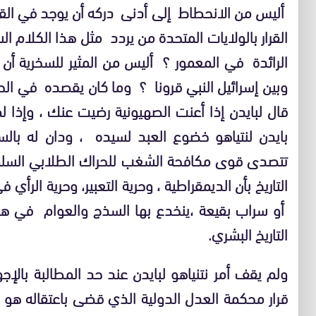
أليس من الانحطاط إلى أدنى دركه أن يوجد في الق
القرار بالولايات المتحدة من يردد مثل هذا الكلام ا
الرائدة في المعمور ؟ أليس من المثير للسخرية أن 
وبين إسرائيل النبي قرونا ؟ وما كان يقصده في الح
قال لبايدن إذا أعنت الصهيونية رضيت عنك ، وإذ
بايدن لنتياهو خضوع العبد لسيده ، ودان له بال
تتصدى قوى مكافحة الشغب للحراك الطلابي السلم
التاريخ بأن الديمقراطية ، وحرية التعبير، وحرية الرأ
أو سراب بقيعة ،ينخدع بها السذج والعوام في هذا
التاريخ البشري.
ولم يقف أمر نتنياهو لبايدن عند حد المطالبة بالإجه
قرار محكمة العدل الدولية الذي قضى باعتقاله هو 