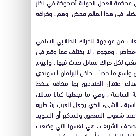
محكمة العدل الدولية أضحوكة في نظر
لقضاء في هذا العالم محض وهم ، وخرافة
معات من مواجهة للحراك الطلابي السلمي
ومحاصر ، ومجوع ، لا يختلف عما وقع في
ب لكل حراك مماثل حدث فيها . واليوم
 واسع ما حدث داخل البرلمان السويدي
 هناك اعتقال المنددين بها مخافة سخط
ة السامية ، وهي ما يجعلها كيانا مدللا،
حاسبة ، الشيء الذي يجعل الغرب بشطريه
عند شعوب المعمور. وللتذكير أن السويد
لمصحف الشريف ، هي نفسها التي وضعت
خل البرلمان ، فأي ازدواجية كيل سويدية