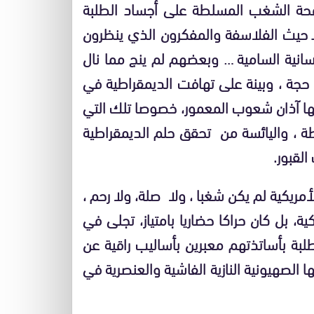
حة الشغب المسلطة على أجساد الطلبة
ه ـ حيث الفلاسفة والمفكرون الذي ينظرون
إنسانية السامية … وبعضهم لم ينج مما نال
جة ، وبينة على تهافت الديمقراطية في
 بها آذان شعوب المعمور، خصوصا تلك التي
ة ، واليائسة من تحقق حلم الديمقراطية
لقبور.
ريكية لم يكن شغبا ، ولا صلة، ولا رحم ،
ة، بل كان حراكا حضاريا بامتياز، تجلى في
لبة بأساتذتهم معبرين بأساليب راقية عن
بها الصهيونية النازية الفاشية والعنصرية في