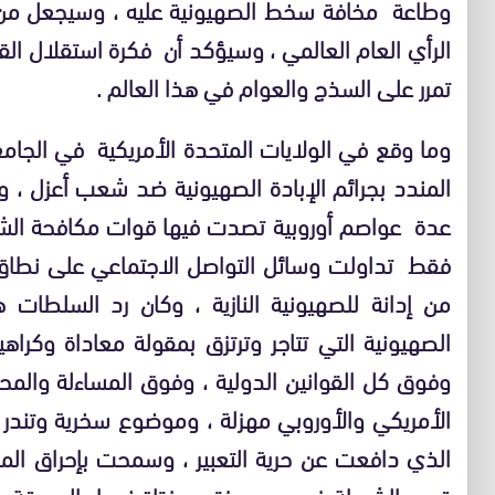
وطاعة مخافة سخط الصهيونية عليه ، وسيجعل من 
الرأي العام العالمي ، وسيؤكد أن فكرة استقلال ا
تمرر على السذج والعوام في هذا العالم .
وما وقع في الولايات المتحدة الأمريكية في الجا
المندد بجرائم الإبادة الصهيونية ضد شعب أعزل ، 
عدة عواصم أوروبية تصدت فيها قوات مكافحة الشغ
فقط تداولت وسائل التواصل الاجتماعي على نطاق
من إدانة للصهيونية النازية ، وكان رد السلطات
الصهيونية التي تتاجر وترتزق بمقولة معاداة وكراهي
وفوق كل القوانين الدولية ، وفوق المساءلة والم
الأمريكي والأوروبي مهزلة ، وموضوع سخرية وتندر 
الذي دافعت عن حرية التعبير ، وسمحت بإحراق ا
قيود الشرطة في يد يد فتى وفتاة نددا بالمحرقة دا