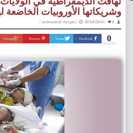
تهافت الديمقراطية في الولايات 
وشريكاتها الأوروبيات الخاضعة ل
/
mohammed chergui
/
30/04/2024
/
0
0
Google+
Pinterest
Twitter
Facebook
SHARES