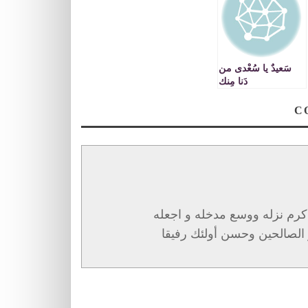
سَعيدٌ يا سُعْدى من
دَنا مِنك
و أكرم نزله ووسع مدخله و اجعله
 الصالحين وحسن أولئك رفيقا