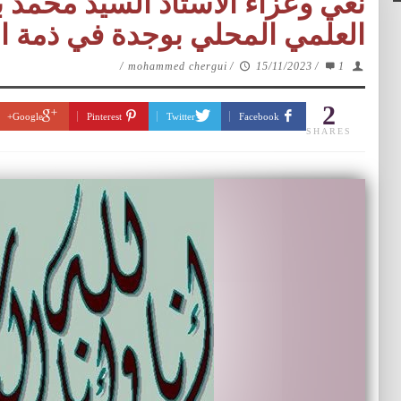
نعي وعزاء الأستاذ السيد محم
العلمي المحلي بوجدة في ذمة 
/
mohammed chergui
/
15/11/2023
/
1
2
Google+
Pinterest
Twitter
Facebook
SHARES