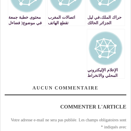
حراك الملك،في ليل
اتصالات المغرب
محتوى خطبة جمعة
الجزائر الحالك
تقطع الهاتف
في موضوع( فضاءل
والاتنرنيت عن احد
واجور الباقيات
منخريطيها لازيد من
الصالحات ) من إلقاء
اسبوع بفاس خلال
ذ. بنعيسى قماد
عيد المولد النبوي.
بمسجد ابن عبد البر
بوجدة.VIDEO
الإعلام الإليكتروني
المحلي والانخراط
في الصراع غير
المشروع…!!!
AUCUN COMMENTAIRE
COMMENTER L'ARTICLE
Votre adresse e-mail ne sera pas publiée.
Les champs obligatoires sont
*
indiqués avec