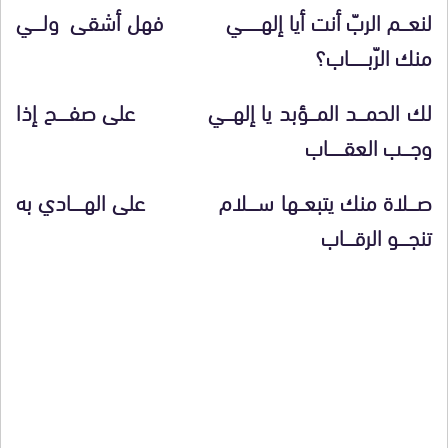
لنعــــم الربّ أنت أيا إلهـــــــــي فهل أشقـى ولـــــي
منك الرّبـــــــــاب؟
لك الحمــــد المــــؤبد يا إلهــــي على صفــــــح إذا
وجــــب العقــــــــاب
صــــلاة منك يتبعـــها ســـــلام على الهــــــادي به
تنجـــــو الرقـــــاب