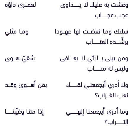
وعشت به عليـلا لا يــــــــــداوى لعمــــري داؤه
عجـب عجـــــــــاب
سلتك ومـا نقضـــت لها عهـــودا ومــا مثلي
يرشّــــــده العتـــــــــــاب
ومن يبلى بـــــلائي لا يعــــــافى شقيّ هــــوى
وليس لـه متـــــــــــاب
ولا أدري أيجمعنــي لقــــــــــــاء بمن أهــــــوى وقـــد
نعب الغــــراب؟
وما أدري أيجمعنــا إلهـــــــــــي إذا متنـا وغيّبنــــــــــا
التــــــــــــراب؟