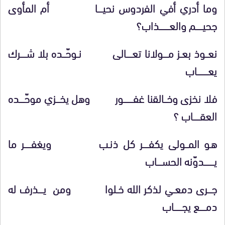
وما أدري أفي الفردوس نحيـــــا أم المأوى
جحيـــــــم والعــــــــــذاب؟
نعـــوذ بعــز مـــــولانا تعــــــالى نــوحّـــده بلا شــــــرك
يعـــــــــــاب
فلا نخزى وخـــالقنا غفــــــــــور وهل يخــــزي موحّـــــده
العقـــــــاب ؟
هـو المـــولى يكفــــــر كل ذنـب ويغفـــــــر ما
يــــــــــدوّنه الحســـــاب
جــــرى دمعــي لذكر الله خــلوا ومن يـــــذرف له
دمــــــع يجــــــــاب