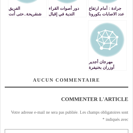
جرادة : أمام ارتفاع
دور أصوات القراء
الفريق
عدد الاصابات بكورونا
الندية في إقبال
شنقريحة..حتى أنت
تمديد العمل
المصلين على
يا ماكرون؟
بالإجراءات
المساجد بمدينة
الاستثنائية لمدة
زيري بن عطية
أسبوع آخر قابل
VIDEO
للتمديد ابتداء من يوم
الثلاثاء 06 أكتوبر
مهرجان أجدير
أوزران بخنيفرة
يجعل من التراث
أللامادي وتاريخ
AUCUN COMMENTAIRE
المنطقة ومؤهلاتها
قاطرة لتأهيلها
COMMENTER L'ARTICLE
Votre adresse e-mail ne sera pas publiée.
Les champs obligatoires sont
*
indiqués avec