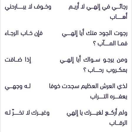
رجائـــــي في إلهــــي لا أريـــم وخـــوف لا يبـــــــــارحني
أهـــــــــاب
رجوت الجود منك أيا إلهـــــــي فإن خـــاب الرجـــاء
فمـــا المــــــــآب ؟
ومن يرجــو ســـواك أيا إلهــــي إذا ضــــاقت
بمكـــروب رحـــــــاب ؟
لذي العرش العظيم سجدت خوفا لـــه وجهـــــي
يعفـــــــره التــــــــراب
ولم أركــــع لغيــــــــرك يا إلهي وغيـــــرك لا تخــــــــرّ لــه
الرقـــــاب