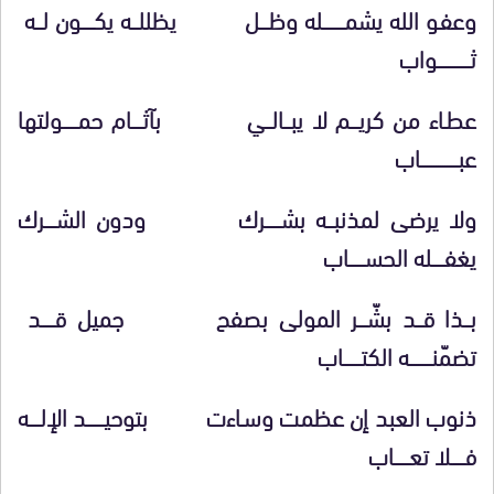
وعفـو الله يشمــــــــــله وظــــل يظللـــه يكــــــون لـــه
ثـــــــــــــــواب
عطـاء من كريــــم لا يبـــالـــي بآثـــــام حمـــــــولتها
عبـــــــــــــــــاب
ولا يرضى لمذنبـــه بشـــــــرك ودون الشـــــرك
يغفــــــله الحســـــــاب
بـــذا قـــد بشّــــر المولى بصفح جميل قــــــد
تضمّنــــــــــه الكتــــــــاب
ذنوب العبد إن عظمت وسـاءت بتوحيــــــــد الإلـــــه
فــــــلا تعـــــــاب