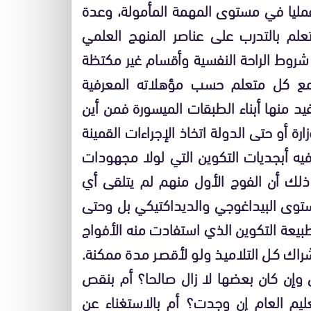
عمليا في مستوى المهمة المأمولة، وعدة
لم بالتدرب على عناصر المنهج العلمي
روط الراحة النفسية وأقسام غير مكتظة
ل مع كل متعلم حسب مؤهلاته المعرفية
 منها أبناء الطبقات الميسورة فمن أين
ارة أو حتى الدولة اتخاذ الإجراءات القمينة
ُ فيه أبجديات التكوين التي لولا مجهودات
ذلك أن الفوج الأول منهم لم يتلقى أي
توى البيداغوجي والديداكتيكي بل وحتى
يعة التكوين الذي استفادت منه الأفواج
شراك كل التلاميذ ولو لأقصر مدة ممكنة.
ى وإن كان بعضها لا زال صالحا؟ أم بنقص
عليم العام إن وجدت؟ أم بالاستغناء عن