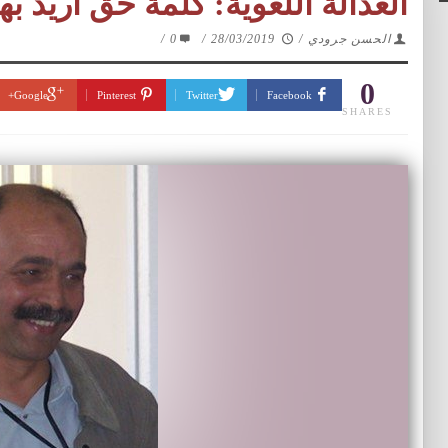
العدالة اللغوية: كلمة حق أريد به
الحسن جرودي
/
28/03/2019
/
0
/
0
Google+
Pinterest
Twitter
Facebook
SHARES