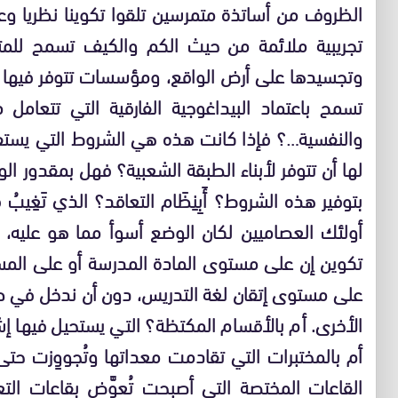
الظروف من أساتذة متمرسين تلقوا تكوينا نظريا و
تجريبية ملائمة من حيث الكم والكيف تسمح للمتع
وتجسيدها على أرض الواقع، ومؤسسات تتوفر فيها ش
تسمح باعتماد البيداغوجية الفارقية التي تتعام
والنفسية…؟ فإذا كانت هذه هي الشروط التي يستفيد
لها أن تتوفر لأبناء الطبقة الشعبية؟ فهل بمقدور الوز
بتوفير هذه الشروط؟ أَبِنِظَام التعاقد؟ الذي تَغِيب
أولئك العصاميين لكان الوضع أسوأ مما هو عليه، 
تكوين إن على مستوى المادة المدرسة أو على المس
على مستوى إتقان لغة التدريس، دون أن ندخل في طب
الأخرى. أم بالأقسام المكتظة؟ التي يستحيل فيها إ
أم بالمختبرات التي تقادمت معداتها وتُجووِزت حت
القاعات المختصة التي أصبحت تُعوَّض بقاعات الت