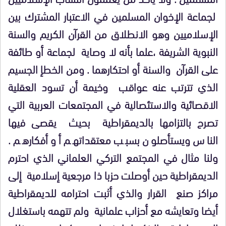
لجماعة الإخوان المسلمين في الاعتبار المشترك بين
الإسلاميين وهو الانطلاق من القرآن الكريم والسنة
النبوية الشريفة ،علما بأنه لا وصاية لجماعة أو طائفة
على القرآن والسنة أو احتكارهما . ومن الخطإ الجسيم
الذي تترتب عنه عواقب وخيمة أن تسود العقلية
الاقصائية والاستئصالية في المجتمعات العربية التي
تصرح بالتزامها بالديمقراطية بحيث يقصى فيها
الناس ويستأصلون بسبب معتقداتهم أو أفكارهم .
ولنا مثال في المجتمع التركي العلماني الذي احترم
الديمقراطية حين أوصلت حزبا ذا مرجعية إسلامية إلى
مراكز صنع القرار والذي أثبت احترامه للديمقراطية
أيضا وتعايشه مع أحزاب علمانية ولم تتهمه باستغلال