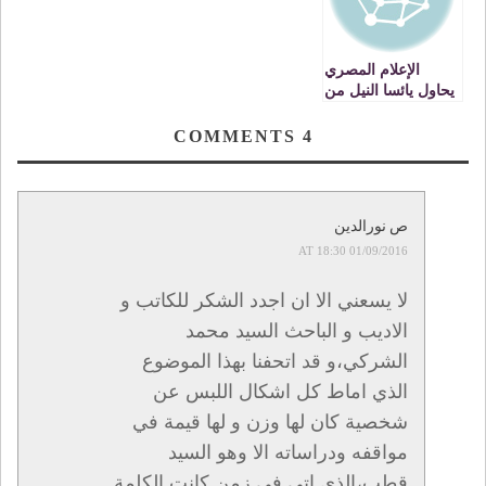
الإعلام المصري
يحاول يائسا النيل من
التجربة الديمقراطية
المغربية من أجل
COMMENTS
4
التمويه على فضيحة
الانقلاب العسكري
في مصر
ص نورالدين
01/09/2016 AT 18:30
لا يسعني الا ان اجدد الشكر للكاتب و
الاديب و الباحث السيد محمد
الشركي،و قد اتحفنا بهذا الموضوع
الذي اماط كل اشكال اللبس عن
شخصية كان لها وزن و لها قيمة في
مواقفه ودراساته الا وهو السيد
قطب،الذي اتى في زمن كانت الكلمة