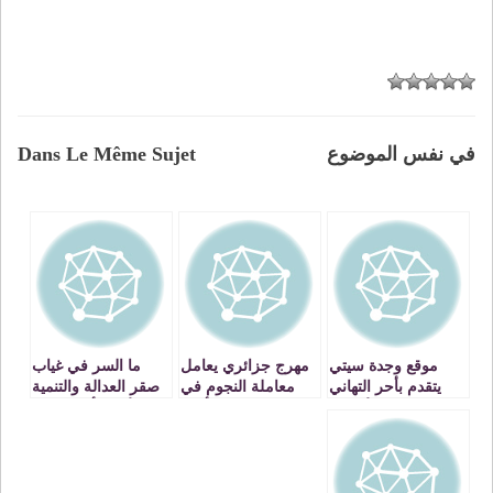
في نفس الموضوع
Dans Le Même Sujet
موقع وجدة سيتي
مهرج جزائري يعامل
ما السر في غياب
يتقدم بأحر التهاني
معاملة النجوم في
صقر العدالة والتنمية
لزواره الأفاضل
مطار وجدة أنكاد
الأستاذ أفتاتي عن
بمناسبة عيد الأضحى
المؤتمر الجهوي
المبارك
بوجدة ؟