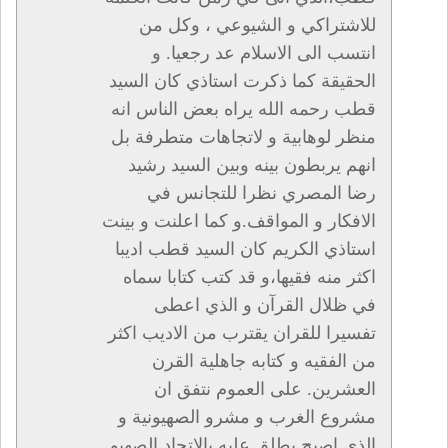
للاشتراكي و الشيوعي ، وكل من
انتسب الى الاسلام عد رجعيا. و
الحقيقة كما ذكرت استاذي كان السيد
قطب رحمه الله يراه بعض الناس انه
منظر لوهابية و لاتجاهات متطرفة بل
انهم يربطون بينه وبين السيد رشيد
رضا المصري نظرا للتجانس في
الافكار و المواقف.و كما اعلنت و بينت
استاذي الكريم كان السيد قطب اديبا
اكثر منه فقيها،و قد كتب كتابا سماه
في ظلال القرآن و الذي اعطى
تفسيرا للقران يقترب من الاديب اكثر
من الفقيه و كتابه جاهلية القرن
العشرين. على العموم نتفق ان
مشروع الغرب و مشرو الصهيونية و
الذي اصبح يطلق عليه بالاتحاد الصهيو