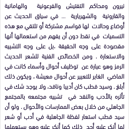
نيرون ومحاكم التفتيش والفرعونية والهامانية
والقارونية والشهريارية … في سياق الحديث عن
أوضاع وحالات لها قواسم مشتركة أو تلتقي مع هذه
التسميات في نقط دون أن يفهم من استعمالها أنها
مقصودة على وجه الحقيقة ،بل على وجه التشبيه
والاستعارة . ومن الخصائص الفنية للشعر الحديث
الرمز وهو عبارة عن توظيف أحوال وأسماء كانت في
الماضي الغابر للتعبير عن أحوال معيشة ، ويكون ذلك
أبلغ . وسيد قطب كان أديبا وناقد، ولا يوجد شك في
تأثره بالأدب والنقد في تشبيه مجتمعه بالمجتمع
الجاهلي من خلال بعض الممارسات والأحوال . ولو أن
سيد قطب استعار لفظة الجاهلية في أدب أو شعر
لما أنكر عليه أحد ذلك كما أنكر عليه وهو يستعملها