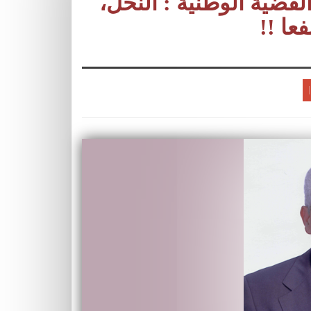
ضية الوطنية : النحل،
عا !!