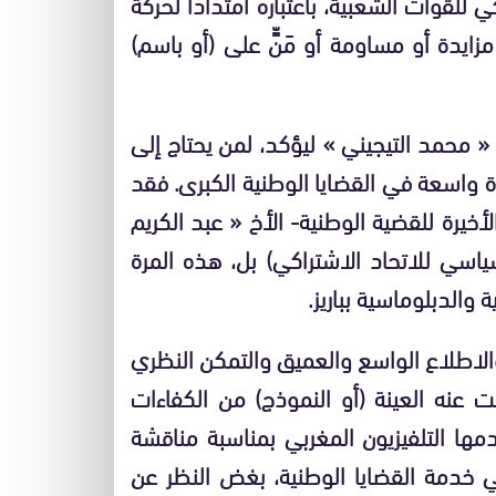
ي للقوات الشعبية، باعتباره امتدادا لحركة
 مزايدة أو مساومة أو مَنٍّ على (أو باسم)
 محمد التيجيني » ليؤكد، لمن يحتاج إلى
برة واسعة في القضايا الوطنية الكبرى. فقد
يرة للقضية الوطنية- الأخ « عبد الكريم
اسي للاتحاد الاشتراكي) بل، هذه المرة
والدبلوماسية بباريز.
الاطلاع الواسع والعميق والتمكن النظري
 عنه العينة (أو النموذج) من الكفاءات
دمها التلفيزيون المغربي بمناسبة مناقشة
في خدمة القضايا الوطنية، بغض النظر عن