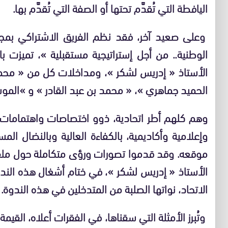
اليافطة التي تُقدَّم تحتها أو الصفة التي تُقدَّم بها.
وعلى صعيد آخر، فقد نظم الفريق الاشتراكي بم
الوطنية.. من أجل إستراتيجية مستقبلية »، تميزت ب
الأستاذ « إدريس لشكر »، ومداخلات كل من « محمد
الحميد جماهري »، « محمد بن عبد القادر » و »الم
وهم كلهم أطر اتحادية، ذوو اختصاصات واهتمامات
وإعلامية وأكاديمية، بالكفاءة العالية وبالنضال ا
موقعه. وقد قدموا تصورات ورؤى متكاملة حول ملف 
الأستاذ « إدريس لشكر »، في ختام أشغال هذه الندو
الاتحاد، نواتها الصلبة من المتدخلين في هذه الندو
وتُبرز الأمثلة التي سقناها، في الفقرات أعلاه، القيم