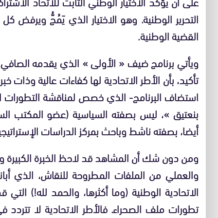
على أن يؤكد الاختيار الوطني الثابت للاتحاد الاشتراك
التحرير الوطنية. وهو الاختيار الذي يَمُجُّ ويرفض كل
القضية الوطنية.
ويأتي برنامج ضيف « الأولى » الذي يقدمه الصافي «
تأكيد، بأن الأطر الاتحادية لها كفاءات عالية وذات خ
استضاف البرنامج- الذي خصص لمناقشة التطورات الأخ
بنعتيق »، ليس بصفته السياسية (عضو المكتب السي
أيضا، بصفته ناشط وباحث بمركز الدراسات الإستراتيجية 
ومن دون شك أن المشاهد قد لاحظ الخبرة الكبيرة و
والعملي من الملفات المطروحة للنقاش، الذي أبانت
الاتحادية الوطنية (وما أكثرها، والحمد لله
!
) التي ق
تطورات ملف الصحراء. فالأطر الاتحادية لا تتردد 