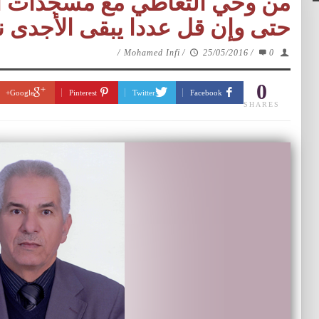
من وحي التعاطي مع مسجدات الق
حتى وإن قل عددا يبقى الأجدى نف
/
Mohamed Infi
/
25/05/2016
/
0
0
Google+
Pinterest
Twitter
Facebook
SHARES