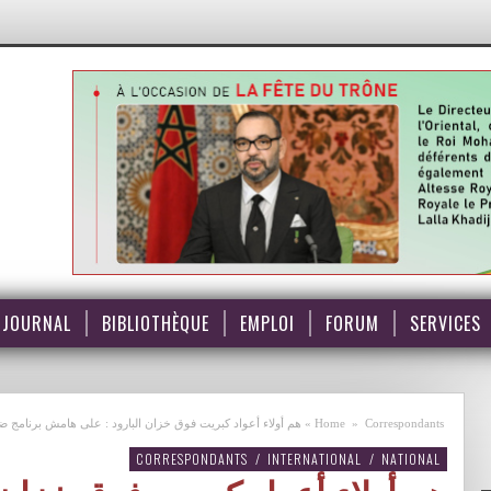
JOURNAL
BIBLIOTHÈQUE
EMPLOI
FORUM
SERVICES
Correspondants
»
Home
»
هم أولاء أعواد كبريت فوق خزان البارود : على هامش برنامج ض
CORRESPONDANTS
/
INTERNATIONAL
/
NATIONAL