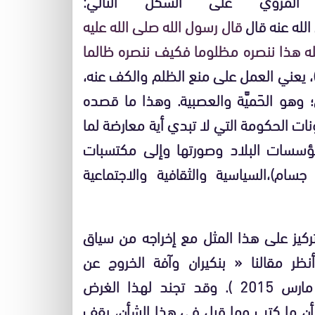
المروي على الشكل التالي:
لله عنه قال
قال رسول الله صلى الله عليه
لله هذا ننصره مظلوما فكيف ننصره ظالما
يعني العمل على منع الظلم والكف عنه،
 وهو الحَميَّة والعصبية. وهذا ما قصده
ات الحكومة التي لا تبدي أية معارضة لما
مؤسسات البلاد وصورتها وإلى مكتسبات
م)،السياسية والثقافية والاجتماعية
ركيز على هذا المثل مع إخراجه من سياق
ظر مقالنا « بنكيران وآفة الخروج عن
الموضوع »، جريدة « الاتحاد الاشتراكي »، 30 مارس 2015 ). وقد تجند لهذا الغرض
 أن ما كتب وما قيل في هذا الشأن، يقف