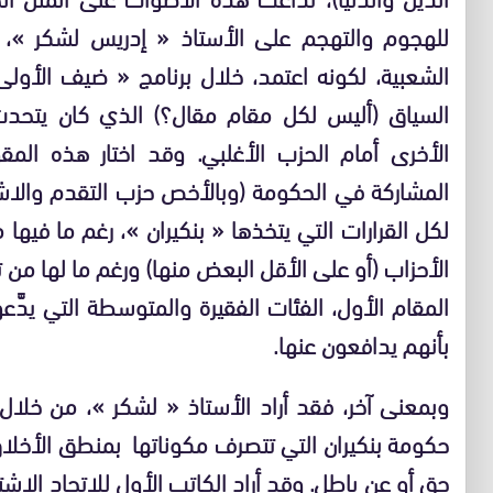
للهجوم والتهجم على الأستاذ « إدريس لشكر »، ال
الشعبية، لكونه اعتمد، خلال برنامج « ضيف الأولى
السياق (أليس لكل مقام مقال؟) الذي كان يتحدث
الأخرى أمام الحزب الأغلبي. وقد اختار هذه المق
المشاركة في الحكومة (وبالأخص حزب التقدم والاشتر
لكل القرارات التي يتخذها « بنكيران »، رغم ما فيها
الأحزاب (أو على الأقل البعض منها) ورغم ما لها من ت
المقام الأول، الفئات الفقيرة والمتوسطة التي يدّ
بأنهم يدافعون عنها.
وبمعنى آخر، فقد أراد الأستاذ « لشكر »، من خلال
حكومة بنكيران التي تتصرف مكوناتها بمنطق الأخلا
حق أو عن باطل. وقد أراد الكاتب الأول للاتحاد الاشت