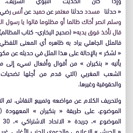
وإذا كان الحديث النبوي الشريف، 
« حدثنا
مسدد
حدثنا
معتمر
عن
حميد
عن
أنس
رضي ا
وسلم
انصر أخاك ظالما أو مظلوما
قالوا يا رسول ا
قال تأخذ فوق يديه
« (صحيح البخاري- كتاب المظالم)،
فالمثل الجاهلي يراد به ظاهره أي المعنى اللفظي؛
« لشكر » بالإحالة على هذا المثل في حديثه عن مكون
يأتيه « بنكيران » من أقوال وأفعال تسيء إلى 
الشعب المغربي (التي قدم من أجلها تضحيات جسا
والحقوقية وغيرها.
ولتحريف الكلام عن مواضعه وتمييع النقاش، تم الت
الموضوع، على طريقة « بنكيران » المعهودة (أن
« الجيش » الإعلامي والدعوي للحزب الأغلبي. غير