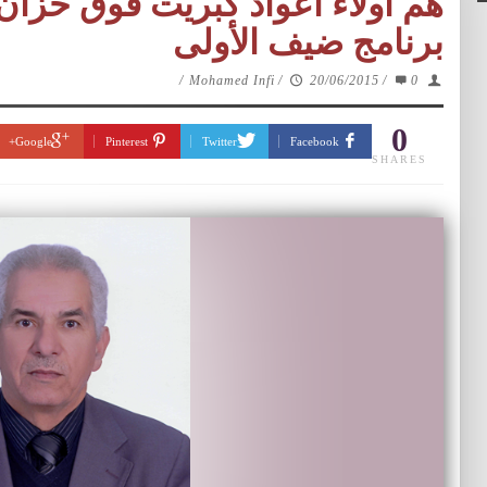
هم أولاء أعواد كبريت فوق خزان
برنامج ضيف الأولى
/
Mohamed Infi
/
20/06/2015
/
0
0
Google+
Pinterest
Twitter
Facebook
SHARES