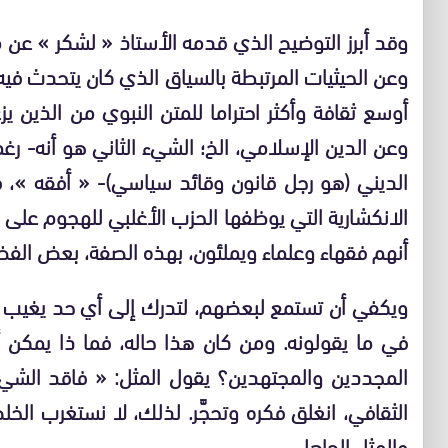
وقد أبرز التوضيح الذي قدمه الأستاذ « لشكر » عن
وعن الحيثيات المرتبطة بالسياق الذي كان يتحدث فيه،
أوسع ثقافة وأكثر احتراما للمتن النبوي من الذين
وعن الدين الإسلامي، الخ؛ الشيء الثاني هو أنه- ر
الديني (هو رجل قانون وقائد سياسي)- « أفقه »،
الانكشارية التي يوظفها الحزب الأغلبي للهجوم على
أنهم فقهاء وعلماء ويملئون، بهذه الصفة، بعض الفضا
ويكفي أن تستمع لبعضهم، لتدرك إلى أي حد يغيب ا
في ما يقولونه. ومن كان هذا حاله، فما ذا يمكن أن
المجددين والمجتهدين؟ يقول المثل: « فاقد الشيء 
الثقافي، انغلق فكره وتحجَّر. لذلك، لا نستغرب ال
والمثل الجاهلي.