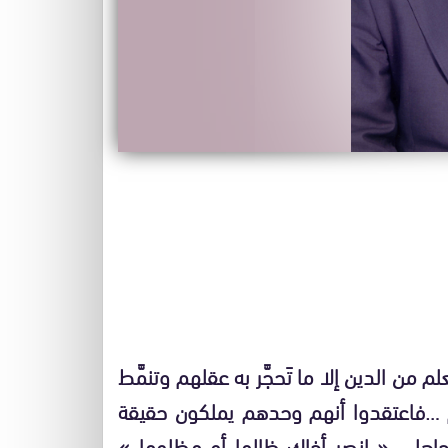
من الدين إلا ما تَحجَّر به عقلهم وتنمَّط
 …فاعتقدوا أنهم وحدهم يملكون حقيقة
لجاهلي « انصر أخاك ظالما أو مظلوما »