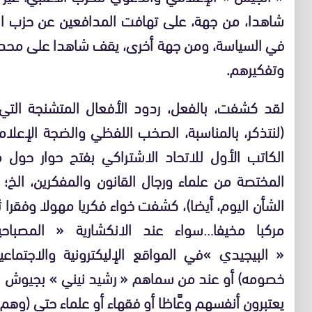
شاهدا، من جهة، على
تهافت المدافعين عن حزب الع
في السياسة، ومن جهة أخرى، يقف شاهدا على محدو
وتفكيرهم.
لقد كشفت، بالفعل، ردود الأفعال المتشنجة التي 
(لنتذكر، بالمناسبة، الصخب اللفظي والضجة الإعلا
الكاتب الأول للاتحاد الاشتراكي بفتح حوار حول م
المختصة من علماء ورجال القانون والمفكرين، الخ؛
الشأن اليوم، أيضا)، كشفت خواء فكريا مهولا وفقرا
مركبا مخيفا…سواء عند الانكشارية « المصبا
« البيجيدي »في المواقع الإليكترونية والاجتما
خصومه) أو عند من سماهم « رشيد نيني » بجيوش « ا
يعتبرون أنفسهم وعَّاظا أو فقهاء أو علماء حتى (و