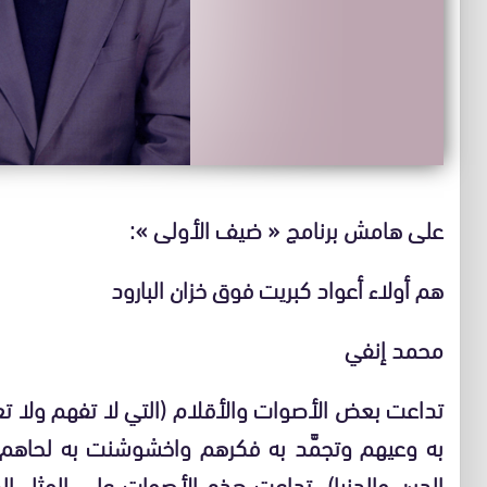
على هامش برنامج « ضيف الأولى »:
هم أولاء أعواد كبريت فوق خزان البارود
محمد إنفي
تداعت بعض الأصوات والأقلام (التي لا تفهم ولا تعلم 
به وعيهم وتجمَّد به فكرهم واخشوشنت به لحاهم
الدين والدنيا)، تداعت هذه الأصوات على المثل ا