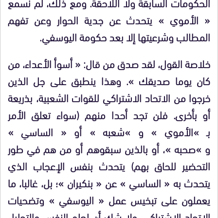
الحكومات السابقة ولا اللاحقة. ومع ذلك، لم نسمع
« الأموي » يتحدث عن جدية الحوار وعن تفهم
المطالب وشرعيتها إلا بعد حكومة اليوسفي.
خلاصة القول، لقد صدق من قال: « أسوأ الأعداء، من
كان يوما صديقك ». وهذا ينطبق على جل الذين
خرجوا من الاتحاد الاشتراكي للقوات الشعبية، بذريعة
أو بأخرى. فلن تجد أحدا منهم (سواء تعلق الأمر
بـ »الأموي » و »شعبه » أو « الساسي »
و »صحبه »، أو بالذين سبقوهم أو من هم في طور
التحضير للحاق بهم) يتحدث بنفس الإعجاب الذي
يتحدث به « الساسي » عن « بنكيران »؛ بل، غالبا، ما
يعملون على تبخيس عمل « اليوسفي » وتضحيات
الاتحاد الاشتراكي. ولا شك أن لعلم النفس والتحليل