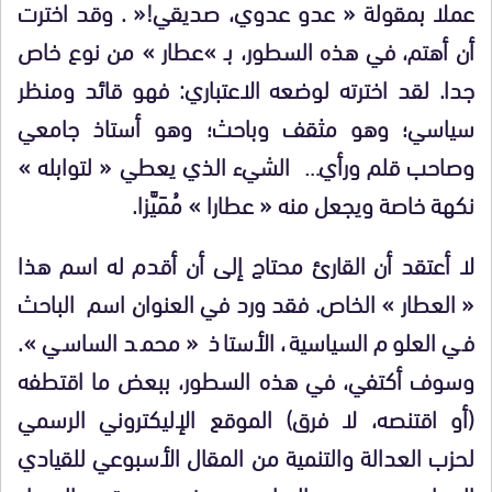
عملا بمقولة « عدو عدوي، صديقي
!
« . وقد اخترت
أن أهتم، في هذه السطور، بـ »عطار » من نوع خاص
جدا. لقد اخترته لوضعه الاعتباري: فهو قائد ومنظر
سياسي؛ وهو مثقف وباحث؛ وهو أستاذ جامعي
وصاحب قلم ورأي… الشيء الذي يعطي « لتوابله »
نكهة خاصة ويجعل منه « عطارا » مُمَيَّزا.
لا أعتقد أن القارئ محتاج إلى أن أقدم له اسم هذا
« العطار » الخاص. فقد ورد في العنوان اسم الباحث
في العلوم السياسية، الأستاذ « محمد الساسي ».
وسوف أكتفي، في هذه السطور، ببعض ما اقتطفه
(أو اقتنصه، لا فرق) الموقع الإليكتروني الرسمي
لحزب العدالة والتنمية من المقال الأسبوعي للقيادي