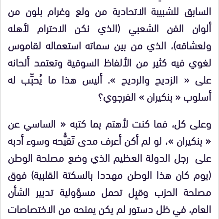
السابق للشبيبة الاتحادية من ولع وغرام بلون من
ألوان الفن الشعبي (الذي نكن الاحترام لأهله
ولعشاقه)، الذي من بين سماته استعماله لقاموس
لغوي فيه كثير من الألفاظ السوقية وتعتمد ألحانه
على « الزديح والرديح ». أليس هذا ما يُحبِّب له
أسلوب « بنكيران » الفرجوي؟
وعلى كل، فما كنت لأهتم بما كتبه « الساسي عن
« بنكيران »، لو لم أكن أعرف مدى تَقيُّحه وسوء أدبه
على رجل الدولة العظيم الذي وضع مصلحة الوطن
(يوم كان هذا الوطن مهددا بالسكتة القلبية) فوق
مصلحة الحزب وقبِل تحمل مسؤولية تدبير الشأن
العام، في ظل دستور لم يكن يمنحه من الاختصاصات