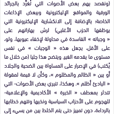
(ونقصد بهم بعض الأصوات التي تُغرِّد بالجرائد
الورقية والمواقع الإليكترونية وببعض الإذاعات
الخاصة؛ بالإضافة إلى الانكشارية الإليكترونية التي
يوظفها الحزب الأغلبي) لرش بهاراتهم على
« وجباته » الفاسدة في محاولة لإخفاء عيوبها، ولو،
على الأقل، بجعل هذه « الوجبات » في نفس
مستوى ما يقدمه الغير. ويتضح هذا جليا (من خلال ما
يُكتب) في الإصرار على المساواة بين الضحية والجلاد
أو بين « الظالم والمظلوم »، وكأن لا قيمة لمقولة
« البادئ أظلم ». وهكذا، تنبري بعض الأصوات- التي
تتدثر بمعطف « الخبرة » الأكاديمية والإعلامية-
للهجوم على الأحزاب السياسية ونخبها وتتهم خطابها
بالرداءة، دون تمييز حتى يتم الخلط بين من يسيء إلى