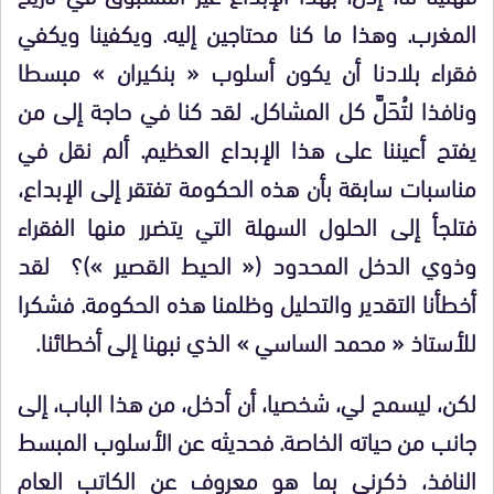
المغرب. وهذا ما كنا محتاجين إليه. ويكفينا ويكفي
فقراء بلادنا أن يكون أسلوب « بنكيران » مبسطا
ونافذا لتُحَلَّ كل المشاكل. لقد كنا في حاجة إلى من
يفتح أعيننا على هذا الإبداع العظيم. ألم نقل في
مناسبات سابقة بأن هذه الحكومة تفتقر إلى الإبداع،
فتلجأ إلى الحلول السهلة التي يتضرر منها الفقراء
وذوي الدخل المحدود (« الحيط القصير »)؟ لقد
أخطأنا التقدير والتحليل وظلمنا هذه الحكومة. فشكرا
للأستاذ « محمد الساسي » الذي نبهنا إلى أخطائنا.
لكن، ليسمح لي، شخصيا، أن أدخل، من هذا الباب، إلى
جانب من حياته الخاصة. فحديثه عن الأسلوب المبسط
النافذ، ذكرني بما هو معروف عن الكاتب العام