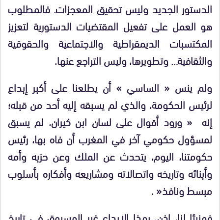
الدستور الجديد وليس تحقيق المعجزات. فالمطلوب
هو العمل على تفعيل المقتضيات الدستورية لتعزيز
المكتسبات الديمقراطية والاجتماعية والحقوقية
والثقافية… وتطويرها، وليس التراجع عنها.
ولم ينس « الساسي » أن يطلعنا على أكبر إبداع
لرئيس الحكومة، والذي لم يسبقه إليه أحد من قبله؛
إنه « ورود أقوال على لسان ابن كيران، لم يسبق
لمسؤول حكومي آخر في المغرب أن فاه بها، رئيس
حكومتنا، اليوم، يتحدث عن الملك وعن حزبه وأمه
وأبنائه وتاريخه واتصالاته ومشاريعه وأفكاره بأسلوب
مبسط ونافذ
« .
فهنيئا لنا، إذن، بهذا الإبداع غير المسبوق في تاريخ