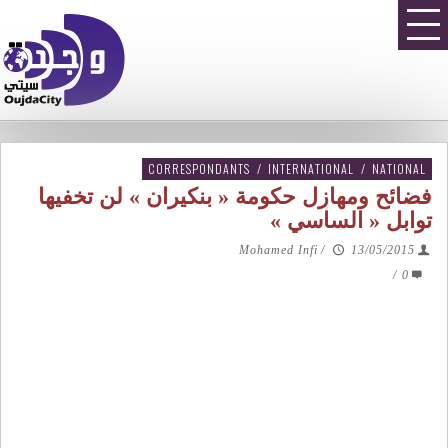
CORRESPONDANTS
/
INTERNATIONAL
/
NATIONAL
فضائح ومهازل حكومة « بنكيران » لن تخفيها
توابل « الساسي »
Mohamed Infi
/
13/05/2015
/
0