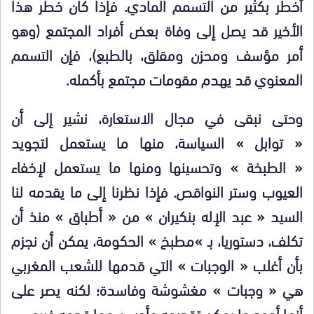
أخطر بكثير من التسمم المادي. فإذا كان خطر هذا
الأخير قد يصل إلى وفاة بعض أفراد المجتمع (وهو
أمر مؤسف ومحزن ومقلق، بالطبع)، فإن التسمم
المعنوي قد يهدم مقومات مجتمع بأكمله.
وحتى نبقى في مجال الاستعارة، نشير إلى أن
« توابل » السياسة، منها ما يستعمل لتجويد
« الطبخة » وتحسينها ومنها ما يستعمل لإخفاء
العيوب وستر النواقص. فإذا نظرنا إلى ما يقدمه لنا
السيد « عبد الإله بنكيران » من « أطباق » منذ أن
تكلف، دستوريا، بـ »مطبخ » الحكومة، يمكن أن نجزم
بأن أغلب « الوجبات » التي قدمها للشعب المغربي
هي « وجبات » مغشوشة وفاسدة؛ لكنه يصر على
أنها أجود ما يمكن تقديمه وأحسن مما قدمه غيره.