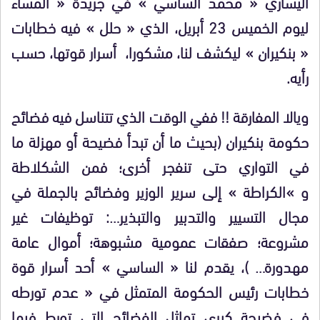
اليساري « محمد الساسي » في جريدة « المساء
ليوم الخميس 23 أبريل، الذي « حلل » فيه خطابات
« بنكيران » ليكشف لنا، مشكورا، أسرار قوتها، حسب
رأيه.
ويالا المفارقة
!!
ففي الوقت الذي تتناسل فيه فضائح
حكومة بنكيران (بحيث ما أن تبدأ فضيحة أو مهزلة ما
في التواري حتى تنفجر أخرى؛ فمن الشكلاطة
و »الكراطة » إلى سرير الوزير وفضائح بالجملة في
مجال التسيير والتدبير والتبذير…: توظيفات غير
مشروعة؛ صفقات عمومية مشبوهة؛ أموال عامة
مهدورة… )، يقدم لنا « الساسي » أحد
أسرار قوة
خطابات رئيس الحكومة المتمثل في « عدم تورطه
في فضيحة كبرى تماثل الفضائح التي تورط فيها