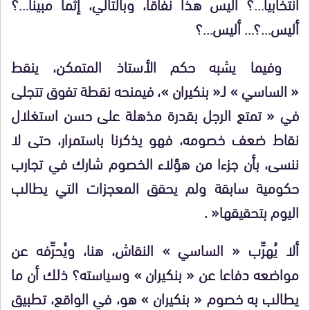
انتخابيا…؟ أليس هذا نفاقا، وبالتالي، إثما مبينا…؟
أليس…؟… أليس…؟
وفيما يشبه حكم الأستاذ المتمكن، ينقط
« الساسي » لـ
« بنكيران »، فيمنحه نقطة تفوق تتجلى
في
«
تمتع الرجل بقدرة مذهلة على حسن استغلال
نقاط ضعف خصومه، فهو يذكرنا باستمرار، حتى لا
ننسى، بأن جزءا من هؤلاء الخصوم شارك في تجارب
حكومية سابقة ولم يحقق المعجزات التي يطالب
اليوم بتحقيقها
« .
ألا يُهرِّب « الساسي » النقاش، هنا، ويُحرِّفه عن
مواضعه دفاعا عن « بنكيران » وسياسته؟ ذلك أن ما
يطالب به خصوم « بنكيران » هو، في الواقع، تطبيق