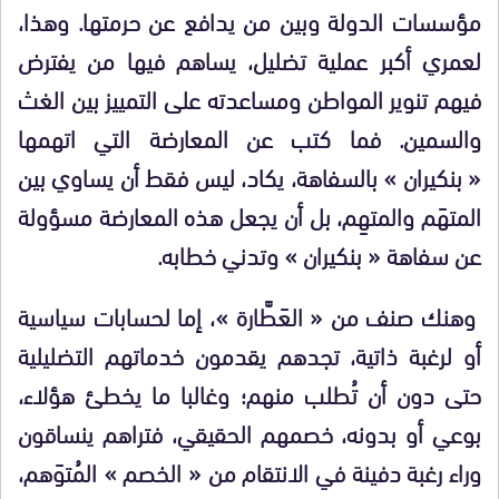
مؤسسات الدولة وبين من يدافع عن حرمتها. وهذا،
لعمري أكبر عملية تضليل، يساهم فيها من يفترض
فيهم تنوير المواطن ومساعدته على التمييز بين الغث
والسمين. فما كتب عن المعارضة التي اتهمها
« بنكيران » بالسفاهة، يكاد، ليس فقط أن يساوي بين
المتهَم والمتهِم، بل أن يجعل هذه المعارضة مسؤولة
عن سفاهة « بنكيران » وتدني خطابه.
وهنك صنف من « العَطَّارة »، إما لحسابات سياسية
أو لرغبة ذاتية، تجدهم يقدمون خدماتهم التضليلية
حتى دون أن تُطلب منهم؛ وغالبا ما يخطئ هؤلاء،
بوعي أو بدونه، خصمهم الحقيقي، فتراهم ينساقون
وراء رغبة دفينة في الانتقام من « الخصم » المُتوَهم،