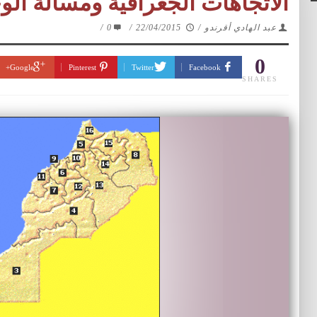
الاتجاهات الجغرافية ومسألة الوح
عبد الهادي أقرندو
/
22/04/2015
/
0
/
0
Google+
Pinterest
Twitter
Facebook
SHARES