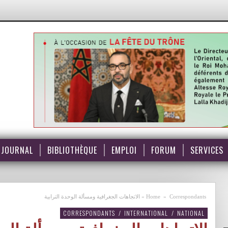
JOURNAL
BIBLIOTHÈQUE
EMPLOI
FORUM
SERVICES
Correspondants
»
Home
»
الاتجاهات الجغرافية ومسألة الوحدة الترابية
CORRESPONDANTS
/
INTERNATIONAL
/
NATIONAL