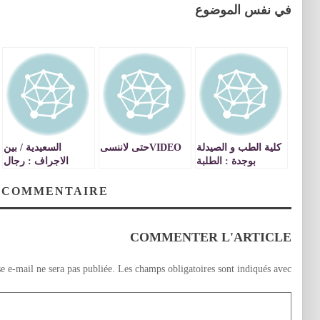
في نفس الموضوع
كلية الطب و الصيدلة
VIDEOحتى لاننسى
السعيدية / بين
بوجدة : الطلبة
الاجراف : رجال
يحتجون على تباطؤ
القانون يحتجون على
الاشغال بورش البناء
اغلاق الحدود
 COMMENTAIRE
بالمستشفى الجامعي
المغربية الجزائرية
VIDEOS
COMMENTER L'ARTICLE
e e-mail ne sera pas publiée.
Les champs obligatoires sont indiqués avec