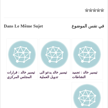
في نفس الموضوع
Dans Le Même Sujet
تيسير خالد : تجميد
تيسير خالد يدعو الى
تيسير خالد : قرارات
النشاطات
تدويل العملية
المجلس المركزي
الاستيطانية الحكومية
السياسية وتحريرها
تؤسس لمرحلة
مناورة سخيفة لا
من الرعاية الاميركية
جديدة في النضال
قيمة لها
ضد الاحتلال