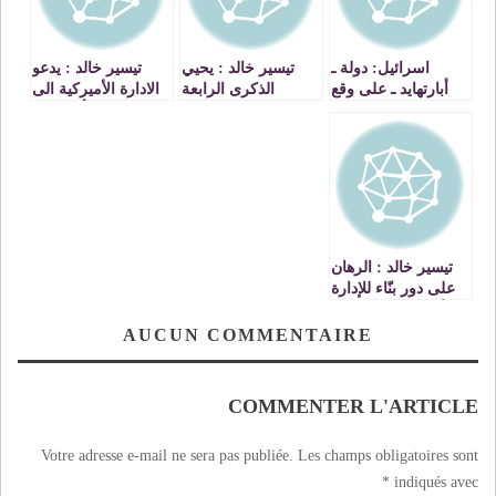
اسرائيل: دولة ـ
تيسير خالد : يحيي
تيسير خالد : يدعو
أبارتهايد ـ على وقع
الذكرى الرابعة
الادارة الأميركية الى
تحولات نحو الفاشيه
عشرة لانتفاضة
عدم مكافأة نتنياهو
الاقصى ويحذر من
على جرائمه
انفجار الاوضاع
وسياسته العدوانية
المعادية للسلام
تيسير خالد : الرهان
على دور بنّاء للإدارة
الأمريكية ضربٌ من
العبث
AUCUN COMMENTAIRE
COMMENTER L'ARTICLE
Votre adresse e-mail ne sera pas publiée.
Les champs obligatoires sont
*
indiqués avec