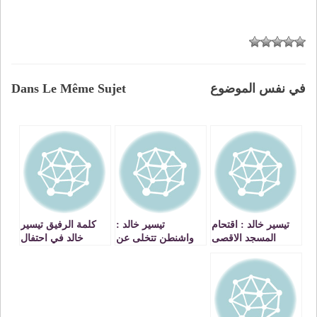
في نفس الموضوع
Dans Le Même Sujet
تيسير خالد : اقتحام
تيسير خالد :
كلمة الرفيق تيسير
المسجد الاقصى
واشنطن تتخلى عن
خالد في احتفال
عمل عبثي خطير
مسؤولياتها في تواطؤ
الذكرى 44 لانطلاقة
ترعاه حكومة
مكشوف مع حكومة
الجبهة الديمقراطية
اسرائيل
اسرائيل