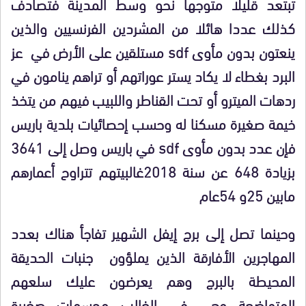
تبتعد قليلا متوجها نحو وسط المدينة فتصادف
كذلك عددا هائلا من المشردين الفرنسيين والذين
ينعتون بدون مأوى sdf مستلقين على الأرض في عز
البرد بغطاء لا يكاد يستر عوراتهم أو تراهم ينامون في
ردهات الميترو أو تحت القناطر واللبيب فيهم من يتخذ
خيمة صغيرة مسكنا له وحسب إحصائيات بلدية باريس
فإن عدد بدون مأوى sdf في باريس وصل إلى 3641
بزيادة 648 عن سنة 2018غالبيتهم تتراوح أعمارهم
مابين 25و 54عام
وحينما تصل إلى برج إيفل الشهير تفاجأ هناك بعدد
المهاجرين الأفارقة الذين يملؤون جنبات الحديقة
المحيطة بالبرج وهم يعرضون عليك سلعهم
المتواضعة وهي في الغالب مجسمات صغيرة