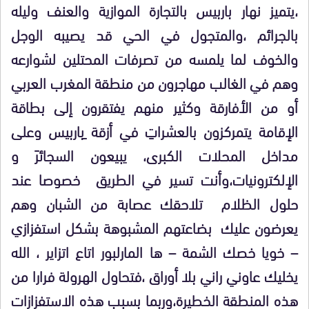
،يتميز نهار باربيس بالتجارة الموازية والعنف وليله
بالجرائم ،والمتجول في الحي قد يصيبه الوجل
والخوف لما يلمسه من تصرفات المحتلين لشوارعه
وهم في الغالب مهاجرون من منطقة المغرب العربي
أو من الأفارقة وكثير منهم يفتقرون إلى بطاقة
الإقامة يتمركزون بالعشراتِ في أزقة ِباربيس وعلى
مداخل المحلات الكبرى، يبيعون السجائرَ و
الإلكترونيات،وأنت تسير في الطريق خصوصا عند
حلول الظلام تلاحقك عصابة من الشبان وهم
يعرضون عليك بضاعتهم المشبوهة بشكل استفزازي
– خويا خصك الشمة – ها المارلبور اتاع اتزاير ، الله
يخليك عاوني راني بلا أوراق ،فتحاول الهرولة فرارا من
هذه المنطقة الخطيرة،وربما بسبب هذه الاستفزازات