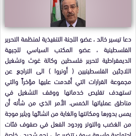
دعا تيسير خالد ، عضو اللجنة التنفيذية لمنظمة التحرير
الفلسطينية ، عضو المكتب السياسي للجبهة
الديمقراطية لتحرير فلسطين وكالة غوث وتشغيل
اللاجئين الفلسطينيين ( أونروا ) الى التراجع عن
مجموعة القرارات التي
أقدمت عليها مؤخراً والتي
تستهدف تقليص خدماتها ووقف التشغيل في
مناطق عملياتها الخمس، الأمر الذي من شأنه أن
يمس بدورها ومكانتها والغاية من انشائها ويثير موجة
من الغضب والتوتر وردود الفعل في صفوف فئات
اجتماعية واسعة سوف تتضرر على نحو شديد ، خاصة