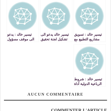
تيسير خالد : تسويق
تيسير خالد يدعو الى
تيسير خالد : يدعو
مشاريع التطبيع مع
تشكيل لجنة تحقيق
الى موقف مسؤول
اسرائيل مكافأة
دوليه في جرائم
من الإستثمارات
مجانية لسياسة
القرصنه الإسرائيليه
الفلسطينيه في
العدوان والاستيطان
اسرائيل
ومستوطناتها
تيسير خالد : شروط
الرباعية الدولية أداة
ابتزاز يجب رفضها
AUCUN COMMENTAIRE
COMMENTER L'ARTICLE