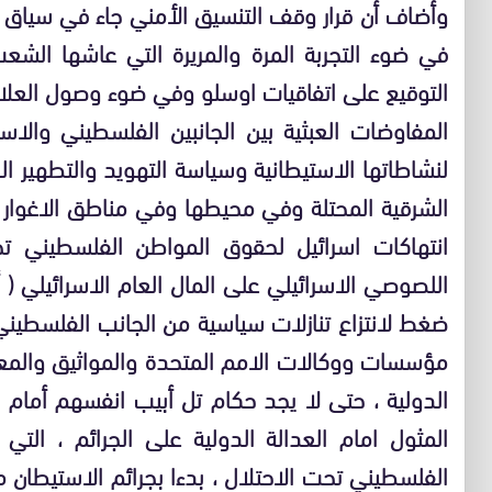
وأضاف أن قرار وقف التنسيق الأمني جاء في سياق م
في ضوء التجربة المرة والمريرة التي عاشها الش
التوقيع على اتفاقيات اوسلو وفي ضوء وصول العلاقة
المفاوضات العبثية بين الجانبين الفلسطيني والاس
لنشاطاتها الاستيطانية وسياسة التهويد والتطهير 
الشرقية المحتلة وفي محيطها وفي مناطق الاغوار ا
انتهاكات اسرائيل لحقوق المواطن الفلسطيني ت
اللصوصي الاسرائيلي على المال العام الاسرائيلي 
ضغط لانتزاع تنازلات سياسية من الجانب الفلسطين
مؤسسات ووكالات الامم المتحدة والمواثيق والمعاه
الدولية ، حتى لا يجد حكام تل أبيب انفسهم أمام
المثول امام العدالة الدولية على الجرائم ، التي
الفلسطيني تحت الاحتلال ، بدءا بجرائم الاستيطان م