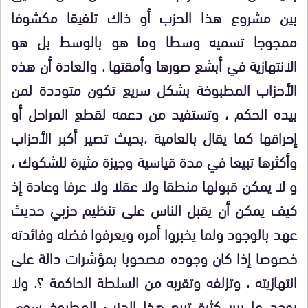
بين مشروع هذا الحزب أو ذاك تلفيقا مكشوفا
ممجوجا تسميه وسطا وما هو بالوسط بل هو
الانتهازية في أبشع صورها وأمقتها . والعادة أن هذه
الأحزاب المطبوخة بشكل سريع تكون متوددة لمن
بيده الحكم ، وتستفيد من دعمه لقطع المراحل أو
إحراقها كما يقال بالعامية
،بحيث تصير أكبر الأحزاب
وأكثرها تبيعا في مدة قياسية وجيزة
مثيرة للشكوك ،
و لا يمكن
قبولها منطقا ولا عقلا ولا عرفا وعادة إذ
كيف
يمكن أن يقبل الناس على تنظيم حزبي حديث
عهد بالوجود ولما يخبروا أمره ويعرفوا فضله وفائدته
خصوصا إذا كان وجوده مصحوبا بمؤشرات دالة على
انتهازيته ، وتزلفه وتقربه من السلطة الحاكمة ؟. ولا
يوجد ما يبرر كثرة تبيع هذا الحزب المطبوخ سوى