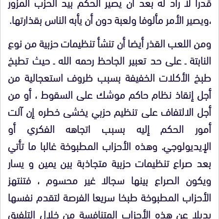
قدرا لا راد له بعد أن يصير الحكم بيد الحزب المزور
،ويصير الأمر مألوفا ولعبة دون أن يأبه الناس بقذارتها.
ومن اللعب القذر
أيضا أن تنشأ تنظيمات حزبية من نوع
النابتة ـ
على حد تعبير الجاحظ رحمه الله ـ حيث تطبخ
طبخ الأكلات الخفيفة
بسبب ظروف استعجالية من
أجل إنقاذ نظام حاكم
موشك على السقوط ، أو من
أجل الالتفاف على تنظيم حزبي يخشى خطره إن آلت
أمور الحكم
إليه
بسبب
اتجاهه الفكري أو
الإيديولوجي. وهذه الأحزاب المطبوخة غالبا ما تأتي
بعد صراع تنظيمات حزبية متجاذبة بين يمين و يسار
ويكون الصراع بينها سجالا غير محسوم ، فتنتهز
الأحزاب المطبوخة
طبخا سريعا الفرصة لتقدم نفسها
بديلا عن هذه الأحزاب المتنافسة من خلال التلفيق