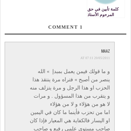
كلمة تأبين في حق
المرحوم الأستاذ
السيد عمر هجوجي
تغمده الله بواسع
COMMENT
1
رحمته VIDEO
MAAZ
20/05/2011 AT 07:11
و ما قولك فيمن يعمل بمبدإ » الله
ينصر من أصبح » فتراه مرة ينتقذ هذا
الحزب او هذا الرجل و مرة يتزلف منه
و يتقرب من هذا المسؤول . و مرات
لا هو من هؤلاء و لا من هؤلاء
اما من تحزب فأينما ما كان في اليمين
او اليسار فالكفاية هي المعيار فإذا كان
صاحب مستوى علمي رفيع و صاحب