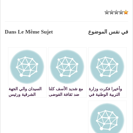
في نفس الموضوع
Dans Le Même Sujet
وأخيرا فكرت وزارة
مع شديد الأسف كلنا
السيدان والي الجهة
التربية الوطنية في
ضد ثقافة الفوضى
الشرقية ورئيس
تعيين نائب بنيابة
في مدينتنا ولكننا كلنا
المجلس العلمي
الشرق العتيقة وجدة
يساهم فيها بشكل
المحلي بوجدة في
أنكاد إنصافا لها وله
من الأشكال
زيارة للنقطة
.VIDEOS
الحدودية بدوار ربان