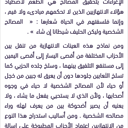
الإغراءات بتحقيق المصالح هي الطعم لاصطياد
هؤلاء الانتهازيين الذين لا تحكمهم مبادىء ولا قيم ،
وإنما فلسفتهم في الحياة شعارها : «
المصالح
الشخصية
وليكن الحليف شيطانا إن شاء » .
ومن
نماذج هذه العينات الانتهازية من تنقل بين
الأحزاب المختلفة من أقصى اليسار إلى أقصى اليمين
إلى مستنقع التلفيق بينهما ، وسلخ جلده
الحزبي كما
تسلخ الثعابين جلودها دون أن
يعرق له جبين من خجل
أو حياء لأن المصالح الشخصية لا حياء في وجوه
أصحابها ، ولأن الذي لا يستحيي يفعل ما يشاء ، ولا
يعنيه أن يصير أضحوكة بين من يعرف لهثه وراء
مصالحه الشخصية . ومن أساليب
استدراج هذا النوع
من الانتهازيين اعتماد الأحزاب المطبوخة على إسالة