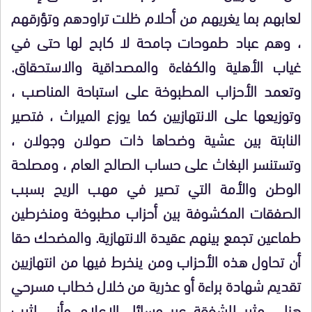
لعابهم بما يغريهم من أحلام ظلت تراودهم وتؤرقهم
، وهم عباد طموحات جامحة لا كابح لها حتى في
غياب الأهلية والكفاءة
والمصداقية
والاستحقاق.
وتعمد الأحزاب المطبوخة على استباحة المناصب ،
وتوزيعها على الانتهازيين كما يوزع الميراث ، فتصير
النابتة بين عشية وضحاها ذات صولان وجولان ،
وتستنسر البغاث على حساب الصالح العام
، ومصلحة
الوطن
والأمة
التي تصير في مهب الريح
بسبب
الصفقات المكشوفة بين أحزاب مطبوخة ومنخرطين
طماعين تجمع بينهم عقيدة الانتهازية. والمضحك حقا
أن
تحاول هذه الأحزاب
ومن ينخرط فيها من انتهازيين
تقديم شهادة
براءة أو عذرية
من خلال خطاب مسرحي
هزلي مثير للشفقة
عبر وسائل الإعلام
وأنى لثيب