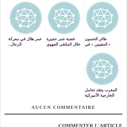
طائر الحسون
غضبة عمر حجيرة
عمر هلال في معركة
« المقينين » في
خلال الملتقى الجهوي
الرجال..
تناقص مستمر بالجهة
للتصديربوجدة …
الشرقية والجمعيات
VIDEO
المهتمة تدق ناقوس
الخطر من أجل
حمايته من الانقراض
المغرب ينتقد تحامل
الخارجية الأميركية
في تقرير حقوق
الإنسان بالصحراء
AUCUN COMMENTAIRE
COMMENTER L'ARTICLE