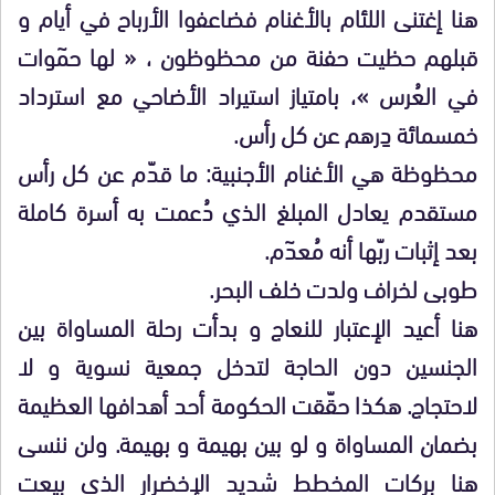
هنا إغتنى اللئام بالأغنام فضاعفوا الأرباح في أيام و
قبلهم حظيت حفنة من محظوظون ، « لها حمٓوات
في العُرس »، بامتياز استيراد الأضاحي مع استرداد
خمسمائة دِرهم عن كل رأس.
محظوظة هي الأغنام الأجنبية: ما قدّم عن كل رأس
مستقدم يعادل المبلغ الذي دُعمت به أسرة كاملة
بعد إثبات ربّها أنه مُعدٓم.
طوبى لخراف ولدت خلف البحر.
هنا أعيد الإعتبار للنعاج و بدأت رحلة المساواة بين
الجنسين دون الحاجة لتدخل جمعية نسوية و لا
لاحتجاج. هكذا حقّقت الحكومة أحد أهدافها العظيمة
بضمان المساواة و لو بين بهيمة و بهيمة. ولن ننسى
هنا بركات المخطط شديد الإخضرار الذي بيعت