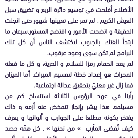
الأضلاع أفلحت في توسيع دائرة الريع و تضييق سبل
العيش الكريم . لم تمر على تعيينها شهور حتى انجلت
الحقيقة و اتضحت الأمور و افتضح المستور.سرعان ما
ابتدأ الفتك بالجيوب ليكتشف الناس أن كل تلك
البرامج لم تكن سوى وعود عرقوب.
لم يعد الحمام رمزا للسلام و الحرية، و كل ما فعله
المحراث هو إعداد خطة لتقسيم الميراث. أما الميزان
فما زال غير معنيّ بتحقيق عدالة اجتماعية.
رأينا في عهد الرؤوس الثلاثة استنساخ كم من
مسيلمة. هذا يبشر بإنجاز تتمخض عنه أزمة و ذاك
يفتخر بكونه مطلعا على الجوارب و ألوانها و يعرف
كيف تُقضى المٱرب » من تحتها » . كل همّه حصد