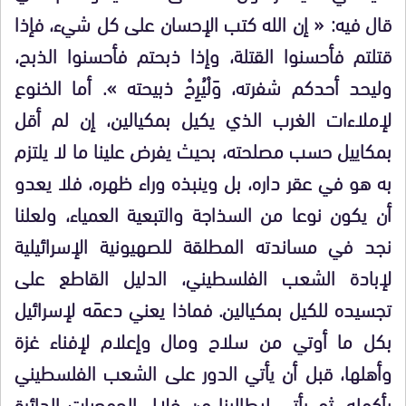
قال فيه: « إن الله كتب الإحسان على كل شيء، فإذا
قتلتم فأحسنوا القتلة، وإذا ذبحتم فأحسنوا الذبح،
وليحد أحدكم شفرته، وَلْيُرِحْ ذبيحته ». أما الخنوع
لإملاءات الغرب الذي يكيل بمكيالين، إن لم أقل
بمكاييل حسب مصلحته، بحيث يفرض علينا ما لا يلتزم
به هو في عقر داره، بل وينبذه وراء ظهره، فلا يعدو
أن يكون نوعا من السذاجة والتبعية العمياء، ولعلنا
نجد في مساندته المطلقة للصهيونية الإسرائيلية
لإبادة الشعب الفلسطيني، الدليل القاطع على
تجسيده للكيل بمكيالين. فماذا يعني دعمَه لإسرائيل
بكل ما أوتي من سلاح ومال وإعلام لإفناء غزة
وأهلها، قبل أن يأتي الدور على الشعب الفلسطيني
بأكمله، ثم يأتي ليطالبنا من خلال الجمعيات الدائرة