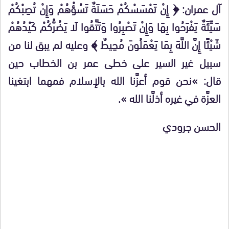
آل عمران: ﴿ إِنْ تَمْسَسْكُمْ حَسَنَةٌ تَسُؤْهُمْ وَإِنْ تُصِبْكُمْ
سَيِّئَةٌ يَفْرَحُوا بِهَا وَإِنْ تَصْبِرُوا وَتَتَّقُوا لَا يَضُرُّكُمْ كَيْدُهُمْ
شَيْئًا إِنَّ اللَّهَ بِمَا يَعْمَلُونَ مُحِيطٌ ﴾ وعليه لم يبق لنا من
سبيل غير السير على خطى عمر بن الخطاب حين
قال: »نحن قوم أعزَّنا الله بالإسلام فمهما ابتغينا
العزَّة في غيره أذلَّنا الله ».
الحسن جرودي