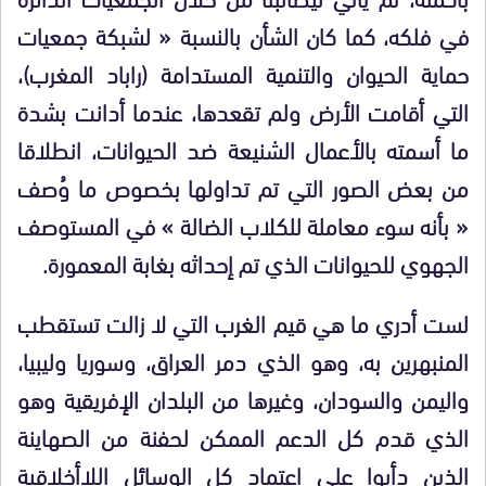
في فلكه، كما كان الشأن بالنسبة « لشبكة جمعيات
حماية الحيوان والتنمية المستدامة (راباد المغرب)،
التي أقامت الأرض ولم تقعدها، عندما أدانت بشدة
ما أسمته بالأعمال الشنيعة ضد الحيوانات، انطلاقا
من بعض الصور التي تم تداولها بخصوص ما وُصف
« بأنه سوء معاملة للكلاب الضالة » في المستوصف
الجهوي للحيوانات الذي تم إحداثه بغابة المعمورة.
لست أدري ما هي قيم الغرب التي لا زالت تستقطب
المنبهرين به، وهو الذي دمر العراق، وسوريا وليبيا،
واليمن والسودان، وغيرها من البلدان الإفريقية وهو
الذي قدم كل الدعم الممكن لحفنة من الصهاينة
الذين دأبوا على اعتماد كل الوسائل اللاأخلاقية