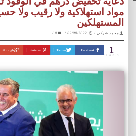
دعاية تخفيض درهم في الوقود تز
مواد استهلاكية ولا رقيب ولا ح
المستهلكين
محمد شركي
/
02/08/2022
/
0
/
1
Google+
Pinterest
Twitter
Facebook
SHARES