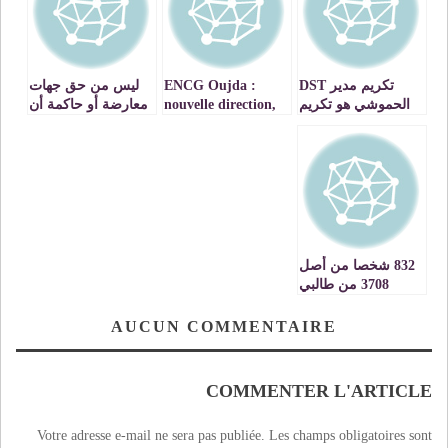
تكريم مدير DST
ENCG Oujda :
ليس من حق جهات
الحموشي هو تكريم
nouvelle direction,
معارضة أو حاكمة أن
للمغرب.
nouveau souffle.-
تركب إضراب طلبة
VIDEO
الطب والصيدلة
للمتاجر به سياسيا أو
لاتخاذه ذريعة لتصفية
حسابات فيما بينها
832 شخصا من أصل
3708 من طالبي
اللجوء حصلوا على
وثائق المفوضية
AUCUN COMMENTAIRE
العليا للاجئين
بالمغرب
COMMENTER L'ARTICLE
Votre adresse e-mail ne sera pas publiée.
Les champs obligatoires sont