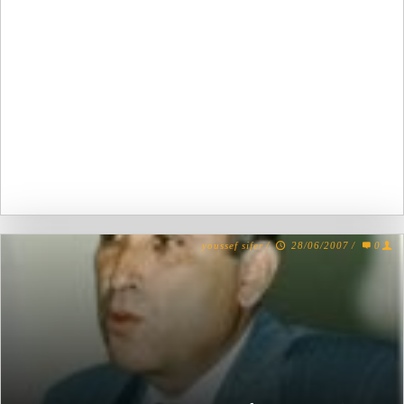
youssef sifer
/
28/06/2007
/
0