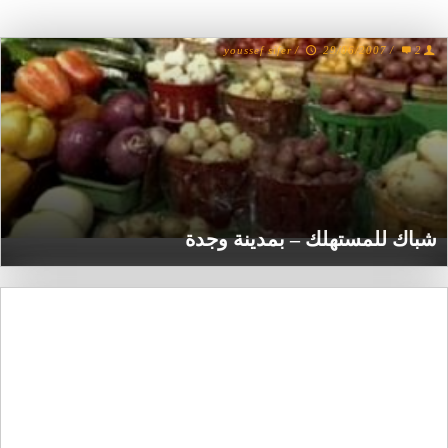
youssef sifer
/
29/06/2007
/
2
شباك للمستهلك – بمدينة وجدة