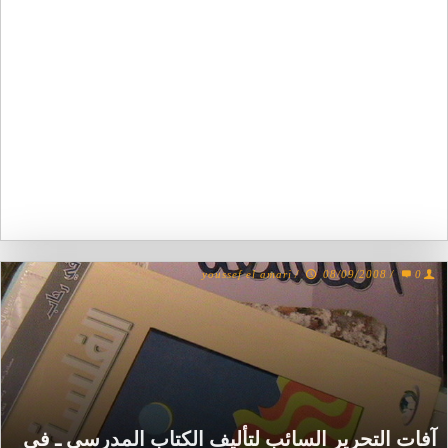
youssef el amari
/
08/09/2008
/
0
آفات التحرير السائب لتأليف الكتاب المدرسي ـ في