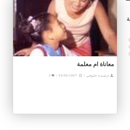
ة
معاناة ام معلمة
3
/
04/06/2007
/
vرشيدة خلوفي