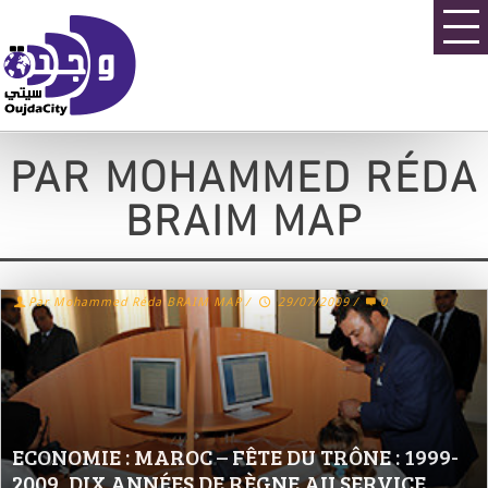
PAR MOHAMMED RÉDA
BRAIM MAP
Par Mohammed Réda BRAIM MAP
/
29/07/2009
/
0
ECONOMIE : MAROC – FÊTE DU TRÔNE : 1999-
2009, DIX ANNÉES DE RÈGNE AU SERVICE