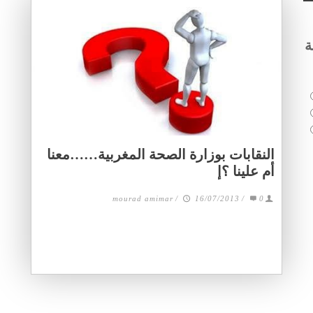
ة
النقابات بوزارة الصحة المغربية……معنا
أم علينا ؟إ
mourad amimar
/
16/07/2013
/
0