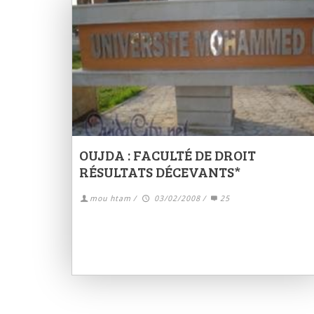
OUJDA : FACULTÉ DE DROIT
RÉSULTATS DÉCEVANTS*
mou htam
/
03/02/2008
/
25