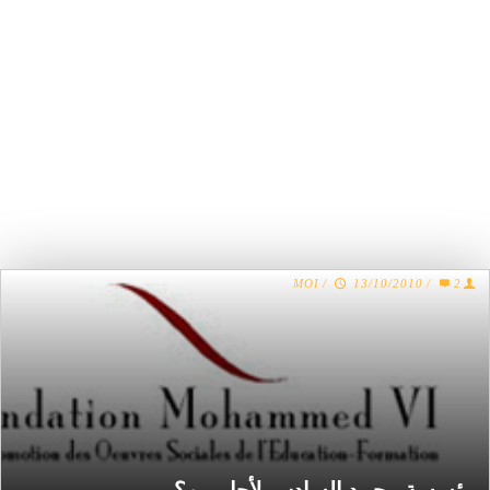
MOI
/
13/10/2010
/
2