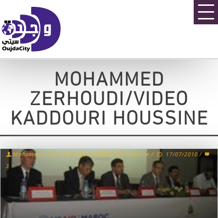
MOHAMMED
ZERHOUDI/VIDEO
KADDOURI HOUSSINE
Mohammed Zerhoudi/video KADDOURI houssine
/
17/07/2010
/
3