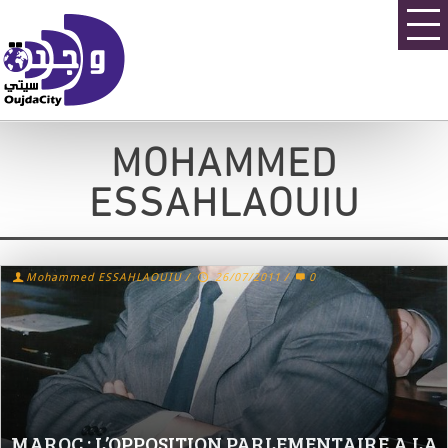
MOHAMMED
ESSAHLAOUIU
Mohammed ESSAHLAOUIU
/
26/07/2011
/
0
MAROC : L’OPPOSITION PARLEMENTAIRE A LA