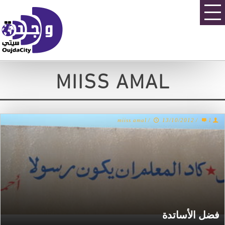
MIISS AMAL
miiss amal
/
13/10/2012
/
1
فضل الأساتدة