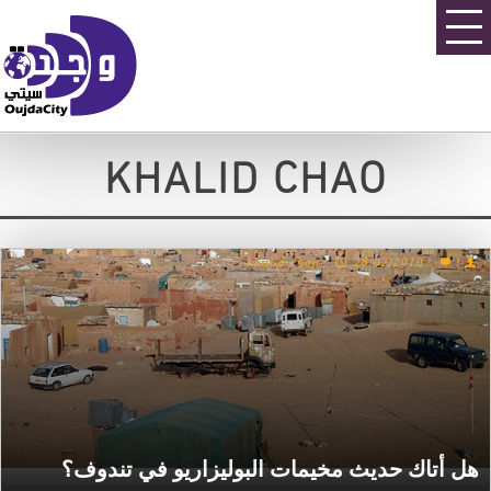
KHALID CHAO
khalid chao
/
28/02/2010
/
1
هل أتاك حديث مخيمات البوليزاريو في تندوف؟