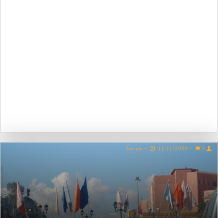
kacem
/
11/11/2008
/
3